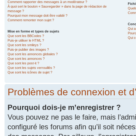
Comment rapporter des messages à un modérateur ?
Fichi
À quoi sert le bouton « Sauvegarder » dans la page de rédaction de
Quels
message ?
Comme
Pourquoi mon message doit être validé ?
Comment remonter mon sujet ?
Conc
Qui a
Mise en forme et types de sujets
Pourq
Que sont les BBCodes ?
Qui c
Puis-je utiliser le HTML ?
Que sont les smileys ?
Puis-je publier des images ?
Que sont les annonces globales ?
Que sont les annonces ?
Que sont les post-it ?
Que sont les sujets verrouillés ?
Que sont les icônes de sujet ?
Problèmes de connexion et d
Pourquoi dois-je m’enregistrer ?
Vous pouvez ne pas le faire, mais l’admi
configuré les forums afin qu’il soit néce