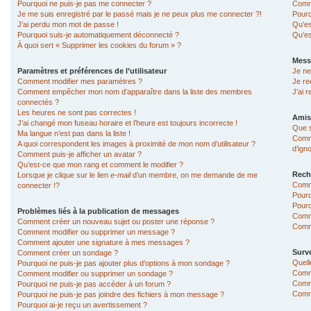
Pourquoi ne puis-je pas me connecter ?
Comme
Je me suis enregistré par le passé mais je ne peux plus me connecter ?!
Pourq
J’ai perdu mon mot de passe !
Qu’es
Pourquoi suis-je automatiquement déconnecté ?
Qu’es
À quoi sert « Supprimer les cookies du forum » ?
Mess
Paramètres et préférences de l’utilisateur
Je ne
Comment modifier mes paramètres ?
Je re
Comment empêcher mon nom d’apparaître dans la liste des membres
J’ai 
connectés ?
Les heures ne sont pas correctes !
Amis
J’ai changé mon fuseau horaire et l’heure est toujours incorrecte !
Que s
Ma langue n’est pas dans la liste !
Comme
A quoi correspondent les images à proximité de mon nom d’utilisateur ?
d’ign
Comment puis-je afficher un avatar ?
Qu’est-ce que mon rang et comment le modifier ?
Rech
Lorsque je clique sur le lien
e-mail
d’un membre, on me demande de me
Comm
connecter !?
Pourq
Pourq
Problèmes liés à la publication de messages
Comm
Comment créer un nouveau sujet ou poster une réponse ?
Comme
Comment modifier ou supprimer un message ?
Comment ajouter une signature à mes messages ?
Surve
Comment créer un sondage ?
Quell
Pourquoi ne puis-je pas ajouter plus d’options à mon sondage ?
Comme
Comment modifier ou supprimer un sondage ?
Comme
Pourquoi ne puis-je pas accéder à un forum ?
Comme
Pourquoi ne puis-je pas joindre des fichiers à mon message ?
Pourquoi ai-je reçu un avertissement ?