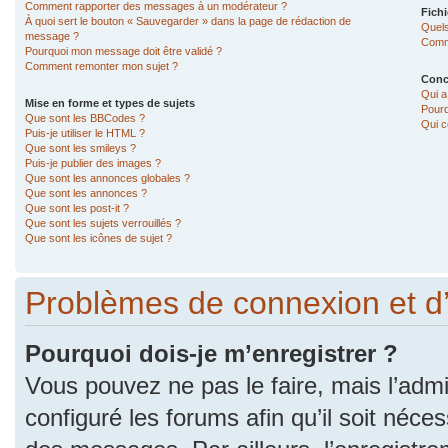
Comment rapporter des messages à un modérateur ?
Fichi
À quoi sert le bouton « Sauvegarder » dans la page de rédaction de
Quels
message ?
Comme
Pourquoi mon message doit être validé ?
Comment remonter mon sujet ?
Conc
Qui a
Mise en forme et types de sujets
Pourq
Que sont les BBCodes ?
Qui c
Puis-je utiliser le HTML ?
Que sont les smileys ?
Puis-je publier des images ?
Que sont les annonces globales ?
Que sont les annonces ?
Que sont les post-it ?
Que sont les sujets verrouillés ?
Que sont les icônes de sujet ?
Problèmes de connexion et d
Pourquoi dois-je m’enregistrer ?
Vous pouvez ne pas le faire, mais l’admi
configuré les forums afin qu’il soit néce