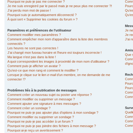
Pourquoi ne puis-je pas me connecter ?
Comme
Je me suis enregistré par le passé mais je ne peux plus me connecter ?!
Pourq
J’ai perdu mon mot de passe !
Qu’es
Pourquoi suis-je automatiquement déconnecté ?
Qu’es
À quoi sert « Supprimer les cookies du forum » ?
Mess
Paramètres et préférences de l’utilisateur
Je ne
Comment modifier mes paramètres ?
Je re
Comment empêcher mon nom d’apparaître dans la liste des membres
J’ai 
connectés ?
Les heures ne sont pas correctes !
Amis
J’ai changé mon fuseau horaire et l’heure est toujours incorrecte !
Que s
Ma langue n’est pas dans la liste !
Comme
A quoi correspondent les images à proximité de mon nom d’utilisateur ?
d’ign
Comment puis-je afficher un avatar ?
Qu’est-ce que mon rang et comment le modifier ?
Rech
Lorsque je clique sur le lien
e-mail
d’un membre, on me demande de me
Comm
connecter !?
Pourq
Pourq
Problèmes liés à la publication de messages
Comm
Comment créer un nouveau sujet ou poster une réponse ?
Comme
Comment modifier ou supprimer un message ?
Comment ajouter une signature à mes messages ?
Surve
Comment créer un sondage ?
Quell
Pourquoi ne puis-je pas ajouter plus d’options à mon sondage ?
Comme
Comment modifier ou supprimer un sondage ?
Comme
Pourquoi ne puis-je pas accéder à un forum ?
Comme
Pourquoi ne puis-je pas joindre des fichiers à mon message ?
Pourquoi ai-je reçu un avertissement ?