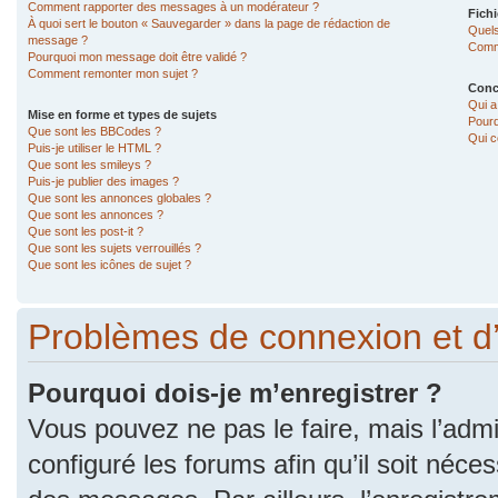
Comment rapporter des messages à un modérateur ?
Fichi
À quoi sert le bouton « Sauvegarder » dans la page de rédaction de
Quels
message ?
Comme
Pourquoi mon message doit être validé ?
Comment remonter mon sujet ?
Conc
Qui a
Mise en forme et types de sujets
Pourq
Que sont les BBCodes ?
Qui c
Puis-je utiliser le HTML ?
Que sont les smileys ?
Puis-je publier des images ?
Que sont les annonces globales ?
Que sont les annonces ?
Que sont les post-it ?
Que sont les sujets verrouillés ?
Que sont les icônes de sujet ?
Problèmes de connexion et d
Pourquoi dois-je m’enregistrer ?
Vous pouvez ne pas le faire, mais l’admi
configuré les forums afin qu’il soit néce