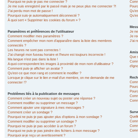
Pourquoi ne puis-je pas me connecter ?
Comme
Je me suis enregistré par le passé mais je ne peux plus me connecter ?!
Pourq
J’ai perdu mon mot de passe !
Qu’es
Pourquoi suis-je automatiquement déconnecté ?
Qu’es
À quoi sert « Supprimer les cookies du forum » ?
Mess
Paramètres et préférences de l’utilisateur
Je ne
Comment modifier mes paramètres ?
Je re
Comment empêcher mon nom d’apparaître dans la liste des membres
J’ai 
connectés ?
Les heures ne sont pas correctes !
Amis
J’ai changé mon fuseau horaire et l’heure est toujours incorrecte !
Que s
Ma langue n’est pas dans la liste !
Comme
A quoi correspondent les images à proximité de mon nom d’utilisateur ?
d’ign
Comment puis-je afficher un avatar ?
Qu’est-ce que mon rang et comment le modifier ?
Rech
Lorsque je clique sur le lien
e-mail
d’un membre, on me demande de me
Comm
connecter !?
Pourq
Pourq
Problèmes liés à la publication de messages
Comm
Comment créer un nouveau sujet ou poster une réponse ?
Comme
Comment modifier ou supprimer un message ?
Comment ajouter une signature à mes messages ?
Surve
Comment créer un sondage ?
Quell
Pourquoi ne puis-je pas ajouter plus d’options à mon sondage ?
Comme
Comment modifier ou supprimer un sondage ?
Comme
Pourquoi ne puis-je pas accéder à un forum ?
Comme
Pourquoi ne puis-je pas joindre des fichiers à mon message ?
Pourquoi ai-je reçu un avertissement ?