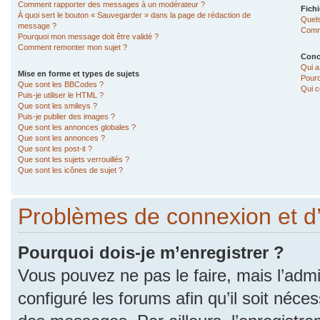
Comment rapporter des messages à un modérateur ?
Fichi
À quoi sert le bouton « Sauvegarder » dans la page de rédaction de
Quels
message ?
Comme
Pourquoi mon message doit être validé ?
Comment remonter mon sujet ?
Conc
Qui a
Mise en forme et types de sujets
Pourq
Que sont les BBCodes ?
Qui c
Puis-je utiliser le HTML ?
Que sont les smileys ?
Puis-je publier des images ?
Que sont les annonces globales ?
Que sont les annonces ?
Que sont les post-it ?
Que sont les sujets verrouillés ?
Que sont les icônes de sujet ?
Problèmes de connexion et d
Pourquoi dois-je m’enregistrer ?
Vous pouvez ne pas le faire, mais l’admi
configuré les forums afin qu’il soit néce