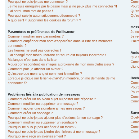
Pourquoi ne puis-je pas me connecter ?
Comme
Je me suis enregistré par le passé mais je ne peux plus me connecter ?!
Pourq
J’ai perdu mon mot de passe !
Qu’es
Pourquoi suis-je automatiquement déconnecté ?
Qu’es
À quoi sert « Supprimer les cookies du forum » ?
Mess
Paramètres et préférences de l’utilisateur
Je ne
Comment modifier mes paramètres ?
Je re
Comment empêcher mon nom d’apparaître dans la liste des membres
J’ai 
connectés ?
Les heures ne sont pas correctes !
Amis
J’ai changé mon fuseau horaire et l’heure est toujours incorrecte !
Que s
Ma langue n’est pas dans la liste !
Comme
A quoi correspondent les images à proximité de mon nom d’utilisateur ?
d’ign
Comment puis-je afficher un avatar ?
Qu’est-ce que mon rang et comment le modifier ?
Rech
Lorsque je clique sur le lien
e-mail
d’un membre, on me demande de me
Comm
connecter !?
Pourq
Pourq
Problèmes liés à la publication de messages
Comm
Comment créer un nouveau sujet ou poster une réponse ?
Comme
Comment modifier ou supprimer un message ?
Comment ajouter une signature à mes messages ?
Surve
Comment créer un sondage ?
Quell
Pourquoi ne puis-je pas ajouter plus d’options à mon sondage ?
Comme
Comment modifier ou supprimer un sondage ?
Comme
Pourquoi ne puis-je pas accéder à un forum ?
Comme
Pourquoi ne puis-je pas joindre des fichiers à mon message ?
Pourquoi ai-je reçu un avertissement ?