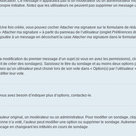
 modification. Ce message n’apparaîtra pas si un modérateur ou un administrateur mo
r propre initiative. Notez que les utilisateurs ne peuvent pas supprimer un message
. Une fois créée, vous pouvez cocher
Attacher ma signature
sur le formulaire de ré
« Attacher ma signature » à partir du panneau de l’utilisateur (onglet
Préférences du
e ajoutée à un message en décochant la case
Attacher ma signature
dans le formula
 la modification du premier message d’un sujet (si vous en avez les permissions), cl
t de créer des sondages). Saisissez le titre du sondage et au moins deux options p
u’un utilisateur peut choisir lors de son vote dans « Option(s) par l’utilisateur »
ifier leur vote.
ous avez besoin d’indiquer plus d’options, contactez-le.
teur original, un modérateur ou un administrateur. Pour modifier un sondage, cli
onne n’a voté, l’auteur peut modifier une option ou supprimer le sondage. Autremen
rucage en changeant les intitulés en cours de sondage.