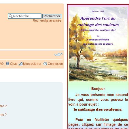
Recherche avancée
AQ
Chat
M’enregistrer
Connexion
dre ?
nte ?