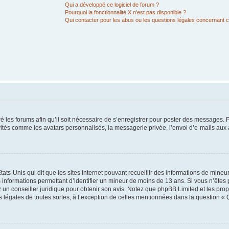
Qui a développé ce logiciel de forum ?
Pourquoi la fonctionnalité X n’est pas disponible ?
Qui contacter pour les abus ou les questions légales concernant 
é les forums afin qu’il soit nécessaire de s’enregistrer pour poster des messages. P
vités comme les avatars personnalisés, la messagerie privée, l’envoi d’e-mails au
tats-Unis qui dit que les sites Internet pouvant recueillir des informations de mine
s informations permettant d’identifier un mineur de moins de 13 ans. Si vous n’êtes
z un conseiller juridique pour obtenir son avis. Notez que phpBB Limited et les pro
ns légales de toutes sortes, à l’exception de celles mentionnées dans la question « 