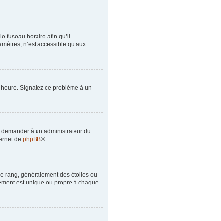
le fuseau horaire afin qu’il
amètres, n’est accessible qu’aux
à l’heure. Signalez ce problème à un
de demander à un administrateur du
ternet de
phpBB
®.
tre rang, généralement des étoiles ou
lement est unique ou propre à chaque