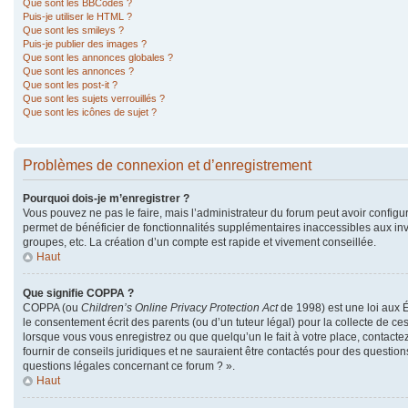
Que sont les BBCodes ?
Puis-je utiliser le HTML ?
Que sont les smileys ?
Puis-je publier des images ?
Que sont les annonces globales ?
Que sont les annonces ?
Que sont les post-it ?
Que sont les sujets verrouillés ?
Que sont les icônes de sujet ?
Problèmes de connexion et d’enregistrement
Pourquoi dois-je m’enregistrer ?
Vous pouvez ne pas le faire, mais l’administrateur du forum peut avoir configur
permet de bénéficier de fonctionnalités supplémentaires inaccessibles aux in
groupes, etc. La création d’un compte est rapide et vivement conseillée.
Haut
Que signifie COPPA ?
COPPA (ou
Children’s Online Privacy Protection Act
de 1998) est une loi aux É
le consentement écrit des parents (ou d’un tuteur légal) pour la collecte de ce
lorsque vous vous enregistrez ou que quelqu’un le fait à votre place, contacte
fournir de conseils juridiques et ne sauraient être contactés pour des questio
questions légales concernant ce forum ? ».
Haut