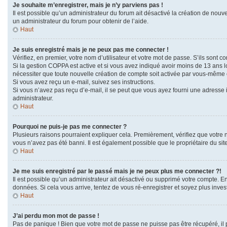
Je souhaite m’enregistrer, mais je n’y parviens pas !
Il est possible qu’un administrateur du forum ait désactivé la création de nouve
un administrateur du forum pour obtenir de l’aide.
Haut
Je suis enregistré mais je ne peux pas me connecter !
Vérifiez, en premier, votre nom d’utilisateur et votre mot de passe. S’ils sont corr
Si la gestion COPPA est active et si vous avez indiqué avoir moins de 13 ans l
nécessiter que toute nouvelle création de compte soit activée par vous-même o
Si vous avez reçu un e-mail, suivez ses instructions.
Si vous n’avez pas reçu d’e-mail, il se peut que vous ayez fourni une adresse in
administrateur.
Haut
Pourquoi ne puis-je pas me connecter ?
Plusieurs raisons pourraient expliquer cela. Premièrement, vérifiez que votre no
vous n’avez pas été banni. Il est également possible que le propriétaire du site 
Haut
Je me suis enregistré par le passé mais je ne peux plus me connecter ?!
Il est possible qu’un administrateur ait désactivé ou supprimé votre compte. En
données. Si cela vous arrive, tentez de vous ré-enregistrer et soyez plus invest
Haut
J’ai perdu mon mot de passe !
Pas de panique ! Bien que votre mot de passe ne puisse pas être récupéré, il p