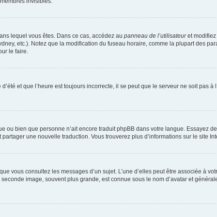
 membres invisibles.
ui dans lequel vous êtes. Dans ce cas, accédez au
panneau de l’utilisateur
et modifiez 
dney, etc.). Notez que la modification du fuseau horaire, comme la plupart des par
r le faire.
d’été et que l’heure est toujours incorrecte, il se peut que le serveur ne soit pas 
langue ou bien que personne n’ait encore traduit phpBB dans votre langue. Essayez 
et partager une nouvelle traduction. Vous trouverez plus d’informations sur le site In
sque vous consultez les messages d’un sujet. L’une d’elles peut être associée à vo
La seconde image, souvent plus grande, est connue sous le nom d’avatar et généra