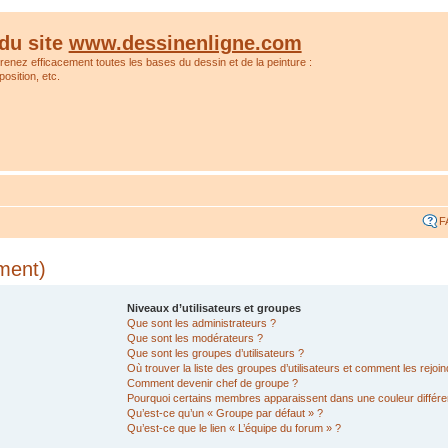
du site
www.dessinenligne.com
prenez efficacement toutes les bases du dessin et de la peinture :
osition, etc.
F
ment)
Niveaux d’utilisateurs et groupes
Que sont les administrateurs ?
Que sont les modérateurs ?
Que sont les groupes d’utilisateurs ?
Où trouver la liste des groupes d’utilisateurs et comment les rejoin
Comment devenir chef de groupe ?
Pourquoi certains membres apparaissent dans une couleur différe
Qu’est-ce qu’un « Groupe par défaut » ?
Qu’est-ce que le lien « L’équipe du forum » ?