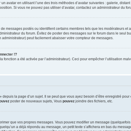
 un avatar en utilisant l’une des trois méthodes d’avatar suivantes : galerie, distan
position. Si vous ne pouvez pas utiliser d’avatar, contactez un administrateur du fo
e de messages postés ou identifient certains membres tels que les modérateurs et 
’administrateur du forum. Évitez de poster des messages sur le forum dans le seul bu
un administrateur) peut facilement abaisser votre compteur de messages.
nnecter !?
 fonction a été activée par l’administrateur). Ceci pour empêcher l’utilisation malve
depuis la page d’un sujet. Il se peut que vous ayez besoin d’être enregistré pour 
ouvez
poster de nouveaux sujets, Vous
pouvez
joindre des fichiers, etc.
pprimer que vos propres messages. Vous pouvez modifier un message (quelquefois 
elqu’un a déjà répondu au message, un petit texte s’affichera en bas du message i