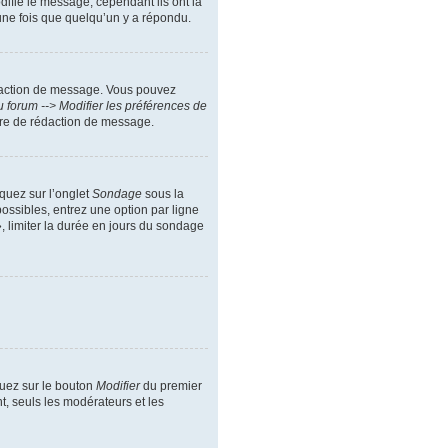
difie le message, cependant ils ont la
 une fois que quelqu’un y a répondu.
daction de message. Vous pouvez
 forum --> Modifier les préférences de
ire de rédaction de message.
iquez sur l’onglet
Sondage
sous la
ossibles, entrez une option par ligne
, limiter la durée en jours du sondage
quez sur le bouton
Modifier
du premier
t, seuls les modérateurs et les