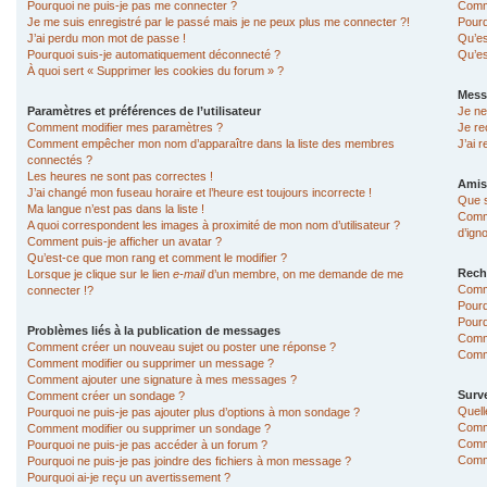
Pourquoi ne puis-je pas me connecter ?
Comme
Je me suis enregistré par le passé mais je ne peux plus me connecter ?!
Pourq
J’ai perdu mon mot de passe !
Qu’es
Pourquoi suis-je automatiquement déconnecté ?
Qu’es
À quoi sert « Supprimer les cookies du forum » ?
Mess
Paramètres et préférences de l’utilisateur
Je ne
Comment modifier mes paramètres ?
Je re
Comment empêcher mon nom d’apparaître dans la liste des membres
J’ai 
connectés ?
Les heures ne sont pas correctes !
Amis
J’ai changé mon fuseau horaire et l’heure est toujours incorrecte !
Que s
Ma langue n’est pas dans la liste !
Comme
A quoi correspondent les images à proximité de mon nom d’utilisateur ?
d’ign
Comment puis-je afficher un avatar ?
Qu’est-ce que mon rang et comment le modifier ?
Rech
Lorsque je clique sur le lien
e-mail
d’un membre, on me demande de me
Comm
connecter !?
Pourq
Pourq
Problèmes liés à la publication de messages
Comm
Comment créer un nouveau sujet ou poster une réponse ?
Comme
Comment modifier ou supprimer un message ?
Comment ajouter une signature à mes messages ?
Surve
Comment créer un sondage ?
Quell
Pourquoi ne puis-je pas ajouter plus d’options à mon sondage ?
Comme
Comment modifier ou supprimer un sondage ?
Comme
Pourquoi ne puis-je pas accéder à un forum ?
Comme
Pourquoi ne puis-je pas joindre des fichiers à mon message ?
Pourquoi ai-je reçu un avertissement ?