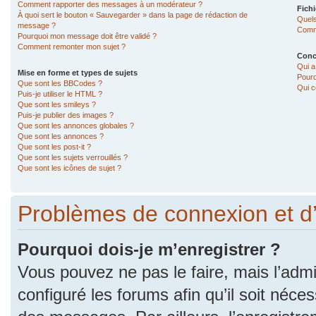
Comment rapporter des messages à un modérateur ?
Fichi
À quoi sert le bouton « Sauvegarder » dans la page de rédaction de
Quels
message ?
Comme
Pourquoi mon message doit être validé ?
Comment remonter mon sujet ?
Conc
Qui a
Mise en forme et types de sujets
Pourq
Que sont les BBCodes ?
Qui c
Puis-je utiliser le HTML ?
Que sont les smileys ?
Puis-je publier des images ?
Que sont les annonces globales ?
Que sont les annonces ?
Que sont les post-it ?
Que sont les sujets verrouillés ?
Que sont les icônes de sujet ?
Problèmes de connexion et d
Pourquoi dois-je m’enregistrer ?
Vous pouvez ne pas le faire, mais l’admi
configuré les forums afin qu’il soit néce