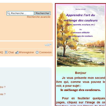
Recherche avancée
AQ
Chat
M’enregistrer
Connexion
dre ?
nte ?