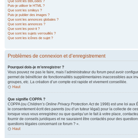
Que sont les BBCodes ?
Puis-je utiliser le HTML ?
Que sont les smileys ?
Puis-je publier des images ?
Que sont les annonces globales ?
Que sont les annonces ?
Que sont les post-it ?
Que sont les sujets verrouillés ?
Que sont les icônes de sujet ?
Problèmes de connexion et d’enregistrement
Pourquoi dois-je m’enregistrer ?
Vous pouvez ne pas le faire, mais l’administrateur du forum peut avoir configur
permet de bénéficier de fonctionnalités supplémentaires inaccessibles aux in
groupes, etc. La création d’un compte est rapide et vivement conseillée.
Haut
Que signifie COPPA ?
COPPA (ou
Children’s Online Privacy Protection Act
de 1998) est une loi aux É
le consentement écrit des parents (ou d’un tuteur légal) pour la collecte de ce
lorsque vous vous enregistrez ou que quelqu’un le fait à votre place, contacte
fournir de conseils juridiques et ne sauraient être contactés pour des questio
questions légales concernant ce forum ? ».
Haut