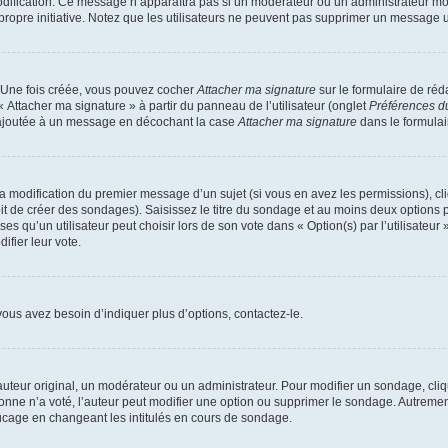
 modification. Ce message n’apparaîtra pas si un modérateur ou un administrateur mo
r propre initiative. Notez que les utilisateurs ne peuvent pas supprimer un message
. Une fois créée, vous pouvez cocher
Attacher ma signature
sur le formulaire de ré
« Attacher ma signature » à partir du panneau de l’utilisateur (onglet
Préférences du
e ajoutée à un message en décochant la case
Attacher ma signature
dans le formula
 la modification du premier message d’un sujet (si vous en avez les permissions), cl
t de créer des sondages). Saisissez le titre du sondage et au moins deux options p
u’un utilisateur peut choisir lors de son vote dans « Option(s) par l’utilisateur »
ifier leur vote.
ous avez besoin d’indiquer plus d’options, contactez-le.
teur original, un modérateur ou un administrateur. Pour modifier un sondage, cli
onne n’a voté, l’auteur peut modifier une option ou supprimer le sondage. Autremen
rucage en changeant les intitulés en cours de sondage.