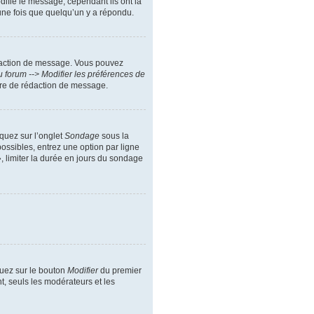
difie le message, cependant ils ont la
 une fois que quelqu’un y a répondu.
daction de message. Vous pouvez
 forum --> Modifier les préférences de
ire de rédaction de message.
iquez sur l’onglet
Sondage
sous la
ossibles, entrez une option par ligne
, limiter la durée en jours du sondage
quez sur le bouton
Modifier
du premier
t, seuls les modérateurs et les