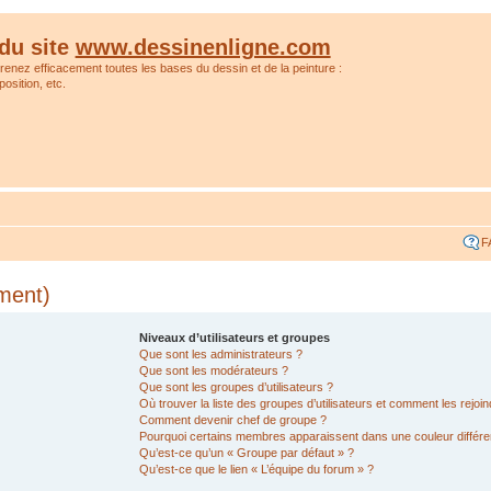
du site
www.dessinenligne.com
prenez efficacement toutes les bases du dessin et de la peinture :
osition, etc.
F
ment)
Niveaux d’utilisateurs et groupes
Que sont les administrateurs ?
Que sont les modérateurs ?
Que sont les groupes d’utilisateurs ?
Où trouver la liste des groupes d’utilisateurs et comment les rejoin
Comment devenir chef de groupe ?
Pourquoi certains membres apparaissent dans une couleur différe
Qu’est-ce qu’un « Groupe par défaut » ?
Qu’est-ce que le lien « L’équipe du forum » ?