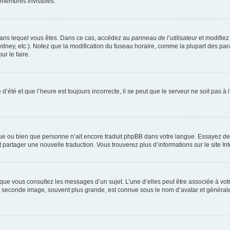
 membres invisibles.
ui dans lequel vous êtes. Dans ce cas, accédez au
panneau de l’utilisateur
et modifiez 
dney, etc.). Notez que la modification du fuseau horaire, comme la plupart des par
r le faire.
d’été et que l’heure est toujours incorrecte, il se peut que le serveur ne soit pas 
langue ou bien que personne n’ait encore traduit phpBB dans votre langue. Essayez 
et partager une nouvelle traduction. Vous trouverez plus d’informations sur le site In
sque vous consultez les messages d’un sujet. L’une d’elles peut être associée à vo
La seconde image, souvent plus grande, est connue sous le nom d’avatar et généra