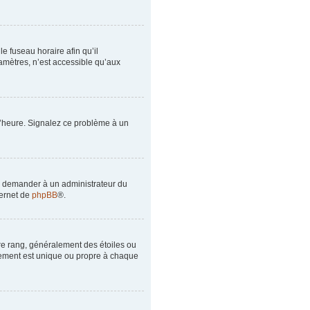
le fuseau horaire afin qu’il
amètres, n’est accessible qu’aux
à l’heure. Signalez ce problème à un
de demander à un administrateur du
ternet de
phpBB
®.
tre rang, généralement des étoiles ou
lement est unique ou propre à chaque