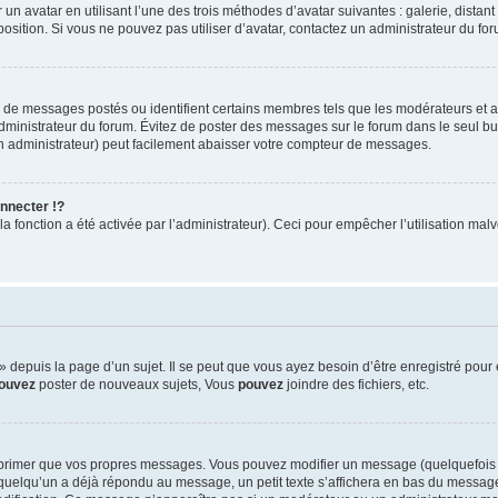
 un avatar en utilisant l’une des trois méthodes d’avatar suivantes : galerie, distan
position. Si vous ne pouvez pas utiliser d’avatar, contactez un administrateur du fo
e de messages postés ou identifient certains membres tels que les modérateurs et 
’administrateur du forum. Évitez de poster des messages sur le forum dans le seul bu
un administrateur) peut facilement abaisser votre compteur de messages.
nnecter !?
 fonction a été activée par l’administrateur). Ceci pour empêcher l’utilisation malve
depuis la page d’un sujet. Il se peut que vous ayez besoin d’être enregistré pour 
ouvez
poster de nouveaux sujets, Vous
pouvez
joindre des fichiers, etc.
pprimer que vos propres messages. Vous pouvez modifier un message (quelquefois 
elqu’un a déjà répondu au message, un petit texte s’affichera en bas du message i