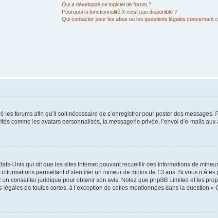
Qui a développé ce logiciel de forum ?
Pourquoi la fonctionnalité X n’est pas disponible ?
Qui contacter pour les abus ou les questions légales concernant 
é les forums afin qu’il soit nécessaire de s’enregistrer pour poster des messages. P
vités comme les avatars personnalisés, la messagerie privée, l’envoi d’e-mails au
tats-Unis qui dit que les sites Internet pouvant recueillir des informations de mine
s informations permettant d’identifier un mineur de moins de 13 ans. Si vous n’êtes
z un conseiller juridique pour obtenir son avis. Notez que phpBB Limited et les pro
ns légales de toutes sortes, à l’exception de celles mentionnées dans la question « 