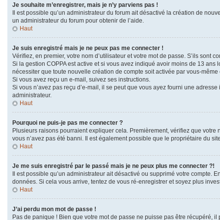
Je souhaite m’enregistrer, mais je n’y parviens pas !
Il est possible qu’un administrateur du forum ait désactivé la création de nouve
un administrateur du forum pour obtenir de l’aide.
Haut
Je suis enregistré mais je ne peux pas me connecter !
Vérifiez, en premier, votre nom d’utilisateur et votre mot de passe. S’ils sont corr
Si la gestion COPPA est active et si vous avez indiqué avoir moins de 13 ans l
nécessiter que toute nouvelle création de compte soit activée par vous-même o
Si vous avez reçu un e-mail, suivez ses instructions.
Si vous n’avez pas reçu d’e-mail, il se peut que vous ayez fourni une adresse in
administrateur.
Haut
Pourquoi ne puis-je pas me connecter ?
Plusieurs raisons pourraient expliquer cela. Premièrement, vérifiez que votre no
vous n’avez pas été banni. Il est également possible que le propriétaire du site 
Haut
Je me suis enregistré par le passé mais je ne peux plus me connecter ?!
Il est possible qu’un administrateur ait désactivé ou supprimé votre compte. En
données. Si cela vous arrive, tentez de vous ré-enregistrer et soyez plus invest
Haut
J’ai perdu mon mot de passe !
Pas de panique ! Bien que votre mot de passe ne puisse pas être récupéré, il p