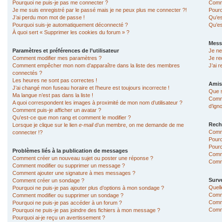
Pourquoi ne puis-je pas me connecter ?
Comme
Je me suis enregistré par le passé mais je ne peux plus me connecter ?!
Pourq
J’ai perdu mon mot de passe !
Qu’es
Pourquoi suis-je automatiquement déconnecté ?
Qu’es
À quoi sert « Supprimer les cookies du forum » ?
Mess
Paramètres et préférences de l’utilisateur
Je ne
Comment modifier mes paramètres ?
Je re
Comment empêcher mon nom d’apparaître dans la liste des membres
J’ai 
connectés ?
Les heures ne sont pas correctes !
Amis
J’ai changé mon fuseau horaire et l’heure est toujours incorrecte !
Que s
Ma langue n’est pas dans la liste !
Comme
A quoi correspondent les images à proximité de mon nom d’utilisateur ?
d’ign
Comment puis-je afficher un avatar ?
Qu’est-ce que mon rang et comment le modifier ?
Rech
Lorsque je clique sur le lien
e-mail
d’un membre, on me demande de me
Comm
connecter !?
Pourq
Pourq
Problèmes liés à la publication de messages
Comm
Comment créer un nouveau sujet ou poster une réponse ?
Comme
Comment modifier ou supprimer un message ?
Comment ajouter une signature à mes messages ?
Surve
Comment créer un sondage ?
Quell
Pourquoi ne puis-je pas ajouter plus d’options à mon sondage ?
Comme
Comment modifier ou supprimer un sondage ?
Comme
Pourquoi ne puis-je pas accéder à un forum ?
Comme
Pourquoi ne puis-je pas joindre des fichiers à mon message ?
Pourquoi ai-je reçu un avertissement ?