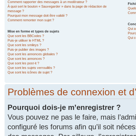
Comment rapporter des messages à un modérateur ?
Fichi
À quoi sert le bouton « Sauvegarder » dans la page de rédaction de
Quels
message ?
Comme
Pourquoi mon message doit être validé ?
Comment remonter mon sujet ?
Conc
Qui a
Mise en forme et types de sujets
Pourq
Que sont les BBCodes ?
Qui c
Puis-je utiliser le HTML ?
Que sont les smileys ?
Puis-je publier des images ?
Que sont les annonces globales ?
Que sont les annonces ?
Que sont les post-it ?
Que sont les sujets verrouillés ?
Que sont les icônes de sujet ?
Problèmes de connexion et d
Pourquoi dois-je m’enregistrer ?
Vous pouvez ne pas le faire, mais l’admi
configuré les forums afin qu’il soit néce