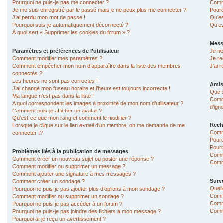
Pourquoi ne puis-je pas me connecter ?
Comme
Je me suis enregistré par le passé mais je ne peux plus me connecter ?!
Pourq
J’ai perdu mon mot de passe !
Qu’es
Pourquoi suis-je automatiquement déconnecté ?
Qu’es
À quoi sert « Supprimer les cookies du forum » ?
Mess
Paramètres et préférences de l’utilisateur
Je ne
Comment modifier mes paramètres ?
Je re
Comment empêcher mon nom d’apparaître dans la liste des membres
J’ai 
connectés ?
Les heures ne sont pas correctes !
Amis
J’ai changé mon fuseau horaire et l’heure est toujours incorrecte !
Que s
Ma langue n’est pas dans la liste !
Comme
A quoi correspondent les images à proximité de mon nom d’utilisateur ?
d’ign
Comment puis-je afficher un avatar ?
Qu’est-ce que mon rang et comment le modifier ?
Rech
Lorsque je clique sur le lien
e-mail
d’un membre, on me demande de me
Comm
connecter !?
Pourq
Pourq
Problèmes liés à la publication de messages
Comm
Comment créer un nouveau sujet ou poster une réponse ?
Comme
Comment modifier ou supprimer un message ?
Comment ajouter une signature à mes messages ?
Surve
Comment créer un sondage ?
Quell
Pourquoi ne puis-je pas ajouter plus d’options à mon sondage ?
Comme
Comment modifier ou supprimer un sondage ?
Comme
Pourquoi ne puis-je pas accéder à un forum ?
Comme
Pourquoi ne puis-je pas joindre des fichiers à mon message ?
Pourquoi ai-je reçu un avertissement ?