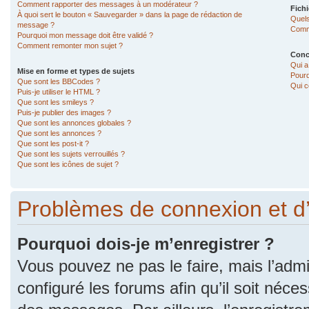
Comment rapporter des messages à un modérateur ?
Fichi
À quoi sert le bouton « Sauvegarder » dans la page de rédaction de
Quels
message ?
Comme
Pourquoi mon message doit être validé ?
Comment remonter mon sujet ?
Conc
Qui a
Mise en forme et types de sujets
Pourq
Que sont les BBCodes ?
Qui c
Puis-je utiliser le HTML ?
Que sont les smileys ?
Puis-je publier des images ?
Que sont les annonces globales ?
Que sont les annonces ?
Que sont les post-it ?
Que sont les sujets verrouillés ?
Que sont les icônes de sujet ?
Problèmes de connexion et d
Pourquoi dois-je m’enregistrer ?
Vous pouvez ne pas le faire, mais l’admi
configuré les forums afin qu’il soit néce