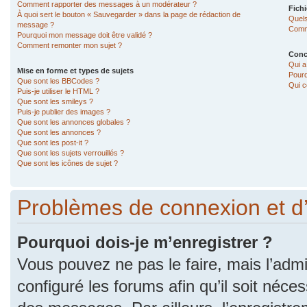
Comment rapporter des messages à un modérateur ?
Fichi
À quoi sert le bouton « Sauvegarder » dans la page de rédaction de
Quels
message ?
Comme
Pourquoi mon message doit être validé ?
Comment remonter mon sujet ?
Conc
Qui a
Mise en forme et types de sujets
Pourq
Que sont les BBCodes ?
Qui c
Puis-je utiliser le HTML ?
Que sont les smileys ?
Puis-je publier des images ?
Que sont les annonces globales ?
Que sont les annonces ?
Que sont les post-it ?
Que sont les sujets verrouillés ?
Que sont les icônes de sujet ?
Problèmes de connexion et d
Pourquoi dois-je m’enregistrer ?
Vous pouvez ne pas le faire, mais l’admi
configuré les forums afin qu’il soit néce