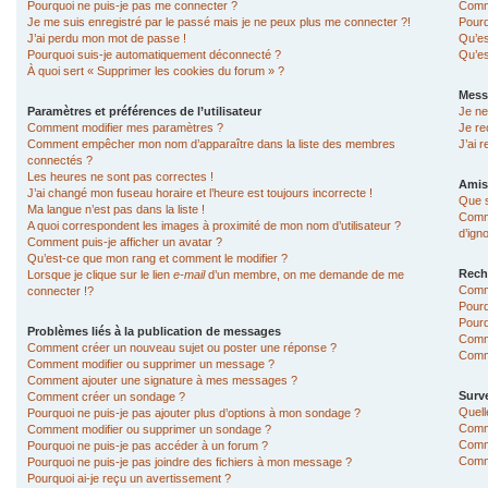
Pourquoi ne puis-je pas me connecter ?
Comme
Je me suis enregistré par le passé mais je ne peux plus me connecter ?!
Pourq
J’ai perdu mon mot de passe !
Qu’es
Pourquoi suis-je automatiquement déconnecté ?
Qu’es
À quoi sert « Supprimer les cookies du forum » ?
Mess
Paramètres et préférences de l’utilisateur
Je ne
Comment modifier mes paramètres ?
Je re
Comment empêcher mon nom d’apparaître dans la liste des membres
J’ai 
connectés ?
Les heures ne sont pas correctes !
Amis
J’ai changé mon fuseau horaire et l’heure est toujours incorrecte !
Que s
Ma langue n’est pas dans la liste !
Comme
A quoi correspondent les images à proximité de mon nom d’utilisateur ?
d’ign
Comment puis-je afficher un avatar ?
Qu’est-ce que mon rang et comment le modifier ?
Rech
Lorsque je clique sur le lien
e-mail
d’un membre, on me demande de me
Comm
connecter !?
Pourq
Pourq
Problèmes liés à la publication de messages
Comm
Comment créer un nouveau sujet ou poster une réponse ?
Comme
Comment modifier ou supprimer un message ?
Comment ajouter une signature à mes messages ?
Surve
Comment créer un sondage ?
Quell
Pourquoi ne puis-je pas ajouter plus d’options à mon sondage ?
Comme
Comment modifier ou supprimer un sondage ?
Comme
Pourquoi ne puis-je pas accéder à un forum ?
Comme
Pourquoi ne puis-je pas joindre des fichiers à mon message ?
Pourquoi ai-je reçu un avertissement ?