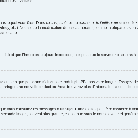
 membres invisibles.
ui dans lequel vous êtes. Dans ce cas, accédez au
panneau de l’utilisateur
et modifiez 
dney, etc.). Notez que la modification du fuseau horaire, comme la plupart des par
r le faire.
d’été et que l’heure est toujours incorrecte, il se peut que le serveur ne soit pas 
langue ou bien que personne n’ait encore traduit phpBB dans votre langue. Essayez 
et partager une nouvelle traduction. Vous trouverez plus d’informations sur le site In
sque vous consultez les messages d’un sujet. L’une d’elles peut être associée à vo
La seconde image, souvent plus grande, est connue sous le nom d’avatar et généra