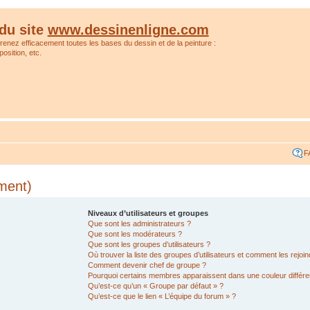
du site
www.dessinenligne.com
prenez efficacement toutes les bases du dessin et de la peinture :
osition, etc.
F
ment)
Niveaux d’utilisateurs et groupes
Que sont les administrateurs ?
Que sont les modérateurs ?
Que sont les groupes d’utilisateurs ?
Où trouver la liste des groupes d’utilisateurs et comment les rejoin
Comment devenir chef de groupe ?
Pourquoi certains membres apparaissent dans une couleur différe
Qu’est-ce qu’un « Groupe par défaut » ?
Qu’est-ce que le lien « L’équipe du forum » ?