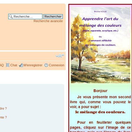
Recherche avancée
AQ
Chat
M’enregistrer
Connexion
dre ?
nte ?