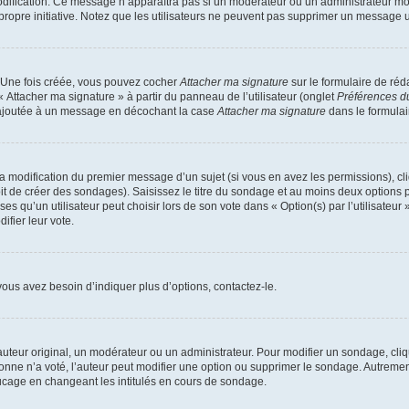
 modification. Ce message n’apparaîtra pas si un modérateur ou un administrateur mo
r propre initiative. Notez que les utilisateurs ne peuvent pas supprimer un message
. Une fois créée, vous pouvez cocher
Attacher ma signature
sur le formulaire de ré
« Attacher ma signature » à partir du panneau de l’utilisateur (onglet
Préférences du
e ajoutée à un message en décochant la case
Attacher ma signature
dans le formula
 la modification du premier message d’un sujet (si vous en avez les permissions), cl
t de créer des sondages). Saisissez le titre du sondage et au moins deux options p
u’un utilisateur peut choisir lors de son vote dans « Option(s) par l’utilisateur »
ifier leur vote.
ous avez besoin d’indiquer plus d’options, contactez-le.
teur original, un modérateur ou un administrateur. Pour modifier un sondage, cli
onne n’a voté, l’auteur peut modifier une option ou supprimer le sondage. Autremen
rucage en changeant les intitulés en cours de sondage.