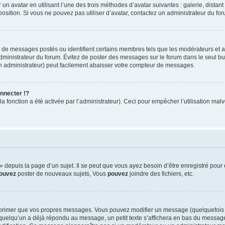
 un avatar en utilisant l’une des trois méthodes d’avatar suivantes : galerie, distan
position. Si vous ne pouvez pas utiliser d’avatar, contactez un administrateur du fo
e de messages postés ou identifient certains membres tels que les modérateurs et 
’administrateur du forum. Évitez de poster des messages sur le forum dans le seul bu
un administrateur) peut facilement abaisser votre compteur de messages.
nnecter !?
 fonction a été activée par l’administrateur). Ceci pour empêcher l’utilisation malve
depuis la page d’un sujet. Il se peut que vous ayez besoin d’être enregistré pour 
ouvez
poster de nouveaux sujets, Vous
pouvez
joindre des fichiers, etc.
pprimer que vos propres messages. Vous pouvez modifier un message (quelquefois 
elqu’un a déjà répondu au message, un petit texte s’affichera en bas du message i