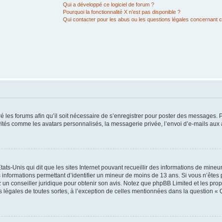
Qui a développé ce logiciel de forum ?
Pourquoi la fonctionnalité X n’est pas disponible ?
Qui contacter pour les abus ou les questions légales concernant 
é les forums afin qu’il soit nécessaire de s’enregistrer pour poster des messages. P
vités comme les avatars personnalisés, la messagerie privée, l’envoi d’e-mails au
tats-Unis qui dit que les sites Internet pouvant recueillir des informations de mine
s informations permettant d’identifier un mineur de moins de 13 ans. Si vous n’êtes
z un conseiller juridique pour obtenir son avis. Notez que phpBB Limited et les pro
ns légales de toutes sortes, à l’exception de celles mentionnées dans la question « 