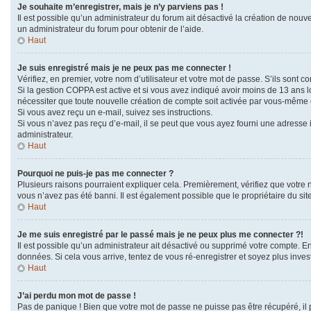
Je souhaite m’enregistrer, mais je n’y parviens pas !
Il est possible qu’un administrateur du forum ait désactivé la création de nouve
un administrateur du forum pour obtenir de l’aide.
Haut
Je suis enregistré mais je ne peux pas me connecter !
Vérifiez, en premier, votre nom d’utilisateur et votre mot de passe. S’ils sont corr
Si la gestion COPPA est active et si vous avez indiqué avoir moins de 13 ans l
nécessiter que toute nouvelle création de compte soit activée par vous-même o
Si vous avez reçu un e-mail, suivez ses instructions.
Si vous n’avez pas reçu d’e-mail, il se peut que vous ayez fourni une adresse in
administrateur.
Haut
Pourquoi ne puis-je pas me connecter ?
Plusieurs raisons pourraient expliquer cela. Premièrement, vérifiez que votre no
vous n’avez pas été banni. Il est également possible que le propriétaire du site 
Haut
Je me suis enregistré par le passé mais je ne peux plus me connecter ?!
Il est possible qu’un administrateur ait désactivé ou supprimé votre compte. En
données. Si cela vous arrive, tentez de vous ré-enregistrer et soyez plus invest
Haut
J’ai perdu mon mot de passe !
Pas de panique ! Bien que votre mot de passe ne puisse pas être récupéré, il p