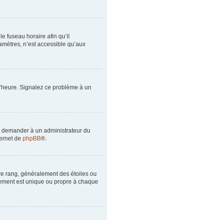
le fuseau horaire afin qu’il
amètres, n’est accessible qu’aux
à l’heure. Signalez ce problème à un
de demander à un administrateur du
ternet de
phpBB
®.
tre rang, généralement des étoiles ou
lement est unique ou propre à chaque