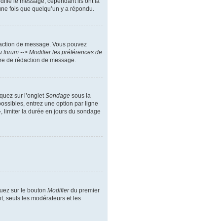
difie le message, cependant ils ont la
 une fois que quelqu’un y a répondu.
daction de message. Vous pouvez
 forum --> Modifier les préférences de
ire de rédaction de message.
iquez sur l’onglet
Sondage
sous la
ossibles, entrez une option par ligne
, limiter la durée en jours du sondage
quez sur le bouton
Modifier
du premier
t, seuls les modérateurs et les