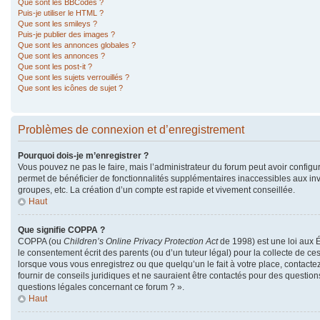
Que sont les BBCodes ?
Puis-je utiliser le HTML ?
Que sont les smileys ?
Puis-je publier des images ?
Que sont les annonces globales ?
Que sont les annonces ?
Que sont les post-it ?
Que sont les sujets verrouillés ?
Que sont les icônes de sujet ?
Problèmes de connexion et d’enregistrement
Pourquoi dois-je m’enregistrer ?
Vous pouvez ne pas le faire, mais l’administrateur du forum peut avoir configur
permet de bénéficier de fonctionnalités supplémentaires inaccessibles aux in
groupes, etc. La création d’un compte est rapide et vivement conseillée.
Haut
Que signifie COPPA ?
COPPA (ou
Children’s Online Privacy Protection Act
de 1998) est une loi aux É
le consentement écrit des parents (ou d’un tuteur légal) pour la collecte de ce
lorsque vous vous enregistrez ou que quelqu’un le fait à votre place, contacte
fournir de conseils juridiques et ne sauraient être contactés pour des questio
questions légales concernant ce forum ? ».
Haut