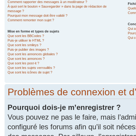
Comment rapporter des messages à un modérateur ?
Fichi
À quoi sert le bouton « Sauvegarder » dans la page de rédaction de
Quels
message ?
Comme
Pourquoi mon message doit être validé ?
Comment remonter mon sujet ?
Conc
Qui a
Mise en forme et types de sujets
Pourq
Que sont les BBCodes ?
Qui c
Puis-je utiliser le HTML ?
Que sont les smileys ?
Puis-je publier des images ?
Que sont les annonces globales ?
Que sont les annonces ?
Que sont les post-it ?
Que sont les sujets verrouillés ?
Que sont les icônes de sujet ?
Problèmes de connexion et d
Pourquoi dois-je m’enregistrer ?
Vous pouvez ne pas le faire, mais l’admi
configuré les forums afin qu’il soit néce