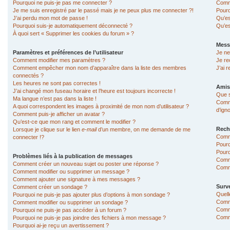
Pourquoi ne puis-je pas me connecter ?
Comme
Je me suis enregistré par le passé mais je ne peux plus me connecter ?!
Pourq
J’ai perdu mon mot de passe !
Qu’es
Pourquoi suis-je automatiquement déconnecté ?
Qu’es
À quoi sert « Supprimer les cookies du forum » ?
Mess
Paramètres et préférences de l’utilisateur
Je ne
Comment modifier mes paramètres ?
Je re
Comment empêcher mon nom d’apparaître dans la liste des membres
J’ai 
connectés ?
Les heures ne sont pas correctes !
Amis
J’ai changé mon fuseau horaire et l’heure est toujours incorrecte !
Que s
Ma langue n’est pas dans la liste !
Comme
A quoi correspondent les images à proximité de mon nom d’utilisateur ?
d’ign
Comment puis-je afficher un avatar ?
Qu’est-ce que mon rang et comment le modifier ?
Rech
Lorsque je clique sur le lien
e-mail
d’un membre, on me demande de me
Comm
connecter !?
Pourq
Pourq
Problèmes liés à la publication de messages
Comm
Comment créer un nouveau sujet ou poster une réponse ?
Comme
Comment modifier ou supprimer un message ?
Comment ajouter une signature à mes messages ?
Surve
Comment créer un sondage ?
Quell
Pourquoi ne puis-je pas ajouter plus d’options à mon sondage ?
Comme
Comment modifier ou supprimer un sondage ?
Comme
Pourquoi ne puis-je pas accéder à un forum ?
Comme
Pourquoi ne puis-je pas joindre des fichiers à mon message ?
Pourquoi ai-je reçu un avertissement ?