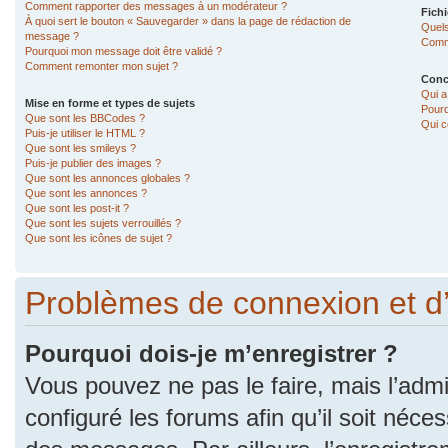
Comment rapporter des messages à un modérateur ?
Fichi
À quoi sert le bouton « Sauvegarder » dans la page de rédaction de
Quels
message ?
Comme
Pourquoi mon message doit être validé ?
Comment remonter mon sujet ?
Conc
Qui a
Mise en forme et types de sujets
Pourq
Que sont les BBCodes ?
Qui c
Puis-je utiliser le HTML ?
Que sont les smileys ?
Puis-je publier des images ?
Que sont les annonces globales ?
Que sont les annonces ?
Que sont les post-it ?
Que sont les sujets verrouillés ?
Que sont les icônes de sujet ?
Problèmes de connexion et d
Pourquoi dois-je m’enregistrer ?
Vous pouvez ne pas le faire, mais l’admi
configuré les forums afin qu’il soit néce