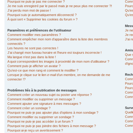
Pourquoi ne puis-je pas me connecter ?
Comme
Je me suis enregistré par le passé mais je ne peux plus me connecter ?!
Pourq
J’ai perdu mon mot de passe !
Qu’es
Pourquoi suis-je automatiquement déconnecté ?
Qu’es
À quoi sert « Supprimer les cookies du forum » ?
Mess
Paramètres et préférences de l’utilisateur
Je ne
Comment modifier mes paramètres ?
Je re
Comment empêcher mon nom d’apparaître dans la liste des membres
J’ai 
connectés ?
Les heures ne sont pas correctes !
Amis
J’ai changé mon fuseau horaire et l’heure est toujours incorrecte !
Que s
Ma langue n’est pas dans la liste !
Comme
A quoi correspondent les images à proximité de mon nom d’utilisateur ?
d’ign
Comment puis-je afficher un avatar ?
Qu’est-ce que mon rang et comment le modifier ?
Rech
Lorsque je clique sur le lien
e-mail
d’un membre, on me demande de me
Comm
connecter !?
Pourq
Pourq
Problèmes liés à la publication de messages
Comm
Comment créer un nouveau sujet ou poster une réponse ?
Comme
Comment modifier ou supprimer un message ?
Comment ajouter une signature à mes messages ?
Surve
Comment créer un sondage ?
Quell
Pourquoi ne puis-je pas ajouter plus d’options à mon sondage ?
Comme
Comment modifier ou supprimer un sondage ?
Comme
Pourquoi ne puis-je pas accéder à un forum ?
Comme
Pourquoi ne puis-je pas joindre des fichiers à mon message ?
Pourquoi ai-je reçu un avertissement ?