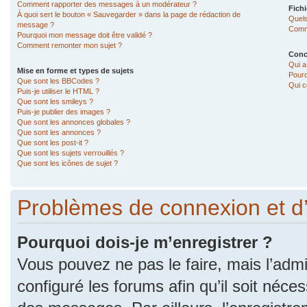
Comment rapporter des messages à un modérateur ?
Fichi
À quoi sert le bouton « Sauvegarder » dans la page de rédaction de
Quels
message ?
Comme
Pourquoi mon message doit être validé ?
Comment remonter mon sujet ?
Conc
Qui a
Mise en forme et types de sujets
Pourq
Que sont les BBCodes ?
Qui c
Puis-je utiliser le HTML ?
Que sont les smileys ?
Puis-je publier des images ?
Que sont les annonces globales ?
Que sont les annonces ?
Que sont les post-it ?
Que sont les sujets verrouillés ?
Que sont les icônes de sujet ?
Problèmes de connexion et d
Pourquoi dois-je m’enregistrer ?
Vous pouvez ne pas le faire, mais l’admi
configuré les forums afin qu’il soit néce