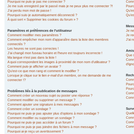
Pourquoi ne puis-je pas me connecter ?
Comme
Je me suis enregistré par le passé mais je ne peux plus me connecter ?!
Pourq
J’ai perdu mon mot de passe !
Qu’es
Pourquoi suis-je automatiquement déconnecté ?
Qu’es
À quoi sert « Supprimer les cookies du forum » ?
Mess
Paramètres et préférences de l’utilisateur
Je ne
Comment modifier mes paramètres ?
Je re
Comment empêcher mon nom d’apparaître dans la liste des membres
J’ai 
connectés ?
Les heures ne sont pas correctes !
Amis
J’ai changé mon fuseau horaire et l’heure est toujours incorrecte !
Que s
Ma langue n’est pas dans la liste !
Comme
A quoi correspondent les images à proximité de mon nom d’utilisateur ?
d’ign
Comment puis-je afficher un avatar ?
Qu’est-ce que mon rang et comment le modifier ?
Rech
Lorsque je clique sur le lien
e-mail
d’un membre, on me demande de me
Comm
connecter !?
Pourq
Pourq
Problèmes liés à la publication de messages
Comm
Comment créer un nouveau sujet ou poster une réponse ?
Comme
Comment modifier ou supprimer un message ?
Comment ajouter une signature à mes messages ?
Surve
Comment créer un sondage ?
Quell
Pourquoi ne puis-je pas ajouter plus d’options à mon sondage ?
Comme
Comment modifier ou supprimer un sondage ?
Comme
Pourquoi ne puis-je pas accéder à un forum ?
Comme
Pourquoi ne puis-je pas joindre des fichiers à mon message ?
Pourquoi ai-je reçu un avertissement ?