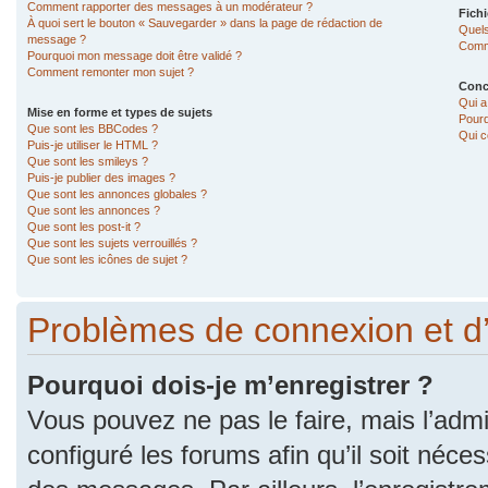
Comment rapporter des messages à un modérateur ?
Fichi
À quoi sert le bouton « Sauvegarder » dans la page de rédaction de
Quels
message ?
Comme
Pourquoi mon message doit être validé ?
Comment remonter mon sujet ?
Conc
Qui a
Mise en forme et types de sujets
Pourq
Que sont les BBCodes ?
Qui c
Puis-je utiliser le HTML ?
Que sont les smileys ?
Puis-je publier des images ?
Que sont les annonces globales ?
Que sont les annonces ?
Que sont les post-it ?
Que sont les sujets verrouillés ?
Que sont les icônes de sujet ?
Problèmes de connexion et d
Pourquoi dois-je m’enregistrer ?
Vous pouvez ne pas le faire, mais l’admi
configuré les forums afin qu’il soit néce