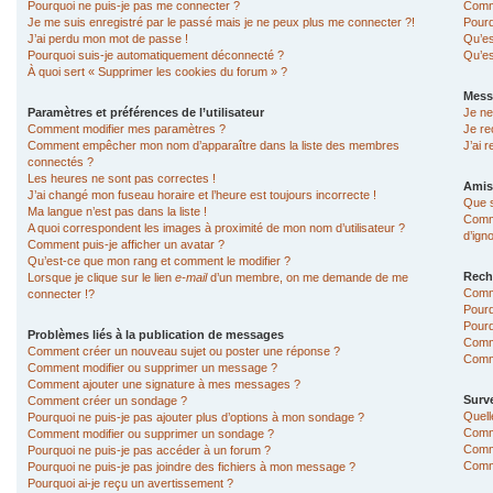
Pourquoi ne puis-je pas me connecter ?
Comme
Je me suis enregistré par le passé mais je ne peux plus me connecter ?!
Pourq
J’ai perdu mon mot de passe !
Qu’es
Pourquoi suis-je automatiquement déconnecté ?
Qu’es
À quoi sert « Supprimer les cookies du forum » ?
Mess
Paramètres et préférences de l’utilisateur
Je ne
Comment modifier mes paramètres ?
Je re
Comment empêcher mon nom d’apparaître dans la liste des membres
J’ai 
connectés ?
Les heures ne sont pas correctes !
Amis
J’ai changé mon fuseau horaire et l’heure est toujours incorrecte !
Que s
Ma langue n’est pas dans la liste !
Comme
A quoi correspondent les images à proximité de mon nom d’utilisateur ?
d’ign
Comment puis-je afficher un avatar ?
Qu’est-ce que mon rang et comment le modifier ?
Rech
Lorsque je clique sur le lien
e-mail
d’un membre, on me demande de me
Comm
connecter !?
Pourq
Pourq
Problèmes liés à la publication de messages
Comm
Comment créer un nouveau sujet ou poster une réponse ?
Comme
Comment modifier ou supprimer un message ?
Comment ajouter une signature à mes messages ?
Surve
Comment créer un sondage ?
Quell
Pourquoi ne puis-je pas ajouter plus d’options à mon sondage ?
Comme
Comment modifier ou supprimer un sondage ?
Comme
Pourquoi ne puis-je pas accéder à un forum ?
Comme
Pourquoi ne puis-je pas joindre des fichiers à mon message ?
Pourquoi ai-je reçu un avertissement ?