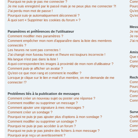
Pourquoi ne puis-je pas me connecter ?
Comme
Je me suis enregistré par le passé mais je ne peux plus me connecter ?!
Pourq
J’ai perdu mon mot de passe !
Qu’es
Pourquoi suis-je automatiquement déconnecté ?
Qu’es
À quoi sert « Supprimer les cookies du forum » ?
Mess
Paramètres et préférences de l’utilisateur
Je ne
Comment modifier mes paramètres ?
Je re
Comment empêcher mon nom d’apparaître dans la liste des membres
J’ai 
connectés ?
Les heures ne sont pas correctes !
Amis
J’ai changé mon fuseau horaire et l’heure est toujours incorrecte !
Que s
Ma langue n’est pas dans la liste !
Comme
A quoi correspondent les images à proximité de mon nom d’utilisateur ?
d’ign
Comment puis-je afficher un avatar ?
Qu’est-ce que mon rang et comment le modifier ?
Rech
Lorsque je clique sur le lien
e-mail
d’un membre, on me demande de me
Comm
connecter !?
Pourq
Pourq
Problèmes liés à la publication de messages
Comm
Comment créer un nouveau sujet ou poster une réponse ?
Comme
Comment modifier ou supprimer un message ?
Comment ajouter une signature à mes messages ?
Surve
Comment créer un sondage ?
Quell
Pourquoi ne puis-je pas ajouter plus d’options à mon sondage ?
Comme
Comment modifier ou supprimer un sondage ?
Comme
Pourquoi ne puis-je pas accéder à un forum ?
Comme
Pourquoi ne puis-je pas joindre des fichiers à mon message ?
Pourquoi ai-je reçu un avertissement ?