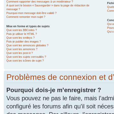
Comment rapporter des messages à un modérateur ?
Fichi
À quoi sert le bouton « Sauvegarder » dans la page de rédaction de
Quels
message ?
Comme
Pourquoi mon message doit être validé ?
Comment remonter mon sujet ?
Conc
Qui a
Mise en forme et types de sujets
Pourq
Que sont les BBCodes ?
Qui c
Puis-je utiliser le HTML ?
Que sont les smileys ?
Puis-je publier des images ?
Que sont les annonces globales ?
Que sont les annonces ?
Que sont les post-it ?
Que sont les sujets verrouillés ?
Que sont les icônes de sujet ?
Problèmes de connexion et d
Pourquoi dois-je m’enregistrer ?
Vous pouvez ne pas le faire, mais l’admi
configuré les forums afin qu’il soit néce