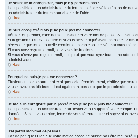
Je souhaite m’enregistrer, mais je n’y parviens pas !
Il est possible qu’un administrateur du forum ait désactivé la création de nouve
un administrateur du forum pour obtenir de l’aide.
Haut
Je suis enregistré mais je ne peux pas me connecter !
Vérifiez, en premier, votre nom d’utilisateur et votre mot de passe. S’ils sont corr
Si la gestion COPPA est active et si vous avez indiqué avoir moins de 13 ans l
nécessiter que toute nouvelle création de compte soit activée par vous-même o
Si vous avez reçu un e-mail, suivez ses instructions.
Si vous n’avez pas reçu d’e-mail, il se peut que vous ayez fourni une adresse in
administrateur.
Haut
Pourquoi ne puis-je pas me connecter ?
Plusieurs raisons pourraient expliquer cela. Premièrement, vérifiez que votre no
vous n’avez pas été banni. Il est également possible que le propriétaire du site 
Haut
Je me suis enregistré par le passé mais je ne peux plus me connecter ?!
Il est possible qu’un administrateur ait désactivé ou supprimé votre compte. En
données. Si cela vous arrive, tentez de vous ré-enregistrer et soyez plus invest
Haut
J’ai perdu mon mot de passe !
Pas de panique ! Bien que votre mot de passe ne puisse pas être récupéré, il p