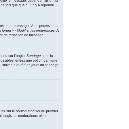
difie le message, cependant ils ont la
 une fois que quelqu’un y a répondu.
daction de message. Vous pouvez
 forum --> Modifier les préférences de
ire de rédaction de message.
iquez sur l’onglet
Sondage
sous la
ossibles, entrez une option par ligne
, limiter la durée en jours du sondage
quez sur le bouton
Modifier
du premier
t, seuls les modérateurs et les