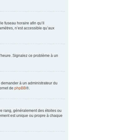
le fuseau horaire afin qu’il
amètres, n’est accessible qu’aux
à l’heure. Signalez ce problème à un
de demander à un administrateur du
ternet de
phpBB
®.
tre rang, généralement des étoiles ou
lement est unique ou propre à chaque