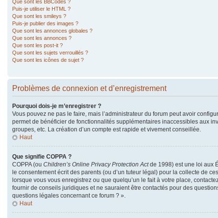
Que sont les BBCodes ?
Puis-je utiliser le HTML ?
Que sont les smileys ?
Puis-je publier des images ?
Que sont les annonces globales ?
Que sont les annonces ?
Que sont les post-it ?
Que sont les sujets verrouillés ?
Que sont les icônes de sujet ?
Problèmes de connexion et d’enregistrement
Pourquoi dois-je m’enregistrer ?
Vous pouvez ne pas le faire, mais l’administrateur du forum peut avoir configur
permet de bénéficier de fonctionnalités supplémentaires inaccessibles aux in
groupes, etc. La création d’un compte est rapide et vivement conseillée.
Haut
Que signifie COPPA ?
COPPA (ou
Children’s Online Privacy Protection Act
de 1998) est une loi aux É
le consentement écrit des parents (ou d’un tuteur légal) pour la collecte de ce
lorsque vous vous enregistrez ou que quelqu’un le fait à votre place, contacte
fournir de conseils juridiques et ne sauraient être contactés pour des questio
questions légales concernant ce forum ? ».
Haut