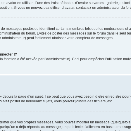
 un avatar en utilisant l’une des trois méthodes d’avatar suivantes : galerie, distan
position. Si vous ne pouvez pas utiliser d’avatar, contactez un administrateur du fo
e de messages postés ou identifient certains membres tels que les modérateurs et 
’administrateur du forum. Évitez de poster des messages sur le forum dans le seul bu
un administrateur) peut facilement abaisser votre compteur de messages.
nnecter !?
 fonction a été activée par l’administrateur). Ceci pour empêcher l’utilisation malve
depuis la page d’un sujet. Il se peut que vous ayez besoin d’être enregistré pour 
ouvez
poster de nouveaux sujets, Vous
pouvez
joindre des fichiers, etc.
pprimer que vos propres messages. Vous pouvez modifier un message (quelquefois 
elqu’un a déjà répondu au message, un petit texte s’affichera en bas du message i