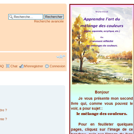
Recherche avancée
AQ
Chat
M’enregistrer
Connexion
dre ?
nte ?