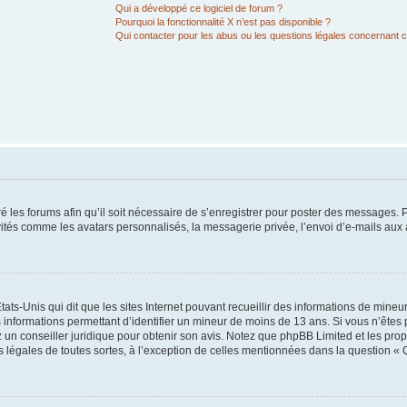
Qui a développé ce logiciel de forum ?
Pourquoi la fonctionnalité X n’est pas disponible ?
Qui contacter pour les abus ou les questions légales concernant 
é les forums afin qu’il soit nécessaire de s’enregistrer pour poster des messages. P
vités comme les avatars personnalisés, la messagerie privée, l’envoi d’e-mails au
tats-Unis qui dit que les sites Internet pouvant recueillir des informations de mine
s informations permettant d’identifier un mineur de moins de 13 ans. Si vous n’êtes
z un conseiller juridique pour obtenir son avis. Notez que phpBB Limited et les pro
ns légales de toutes sortes, à l’exception de celles mentionnées dans la question « 