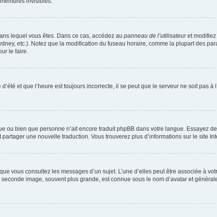
 membres invisibles.
ui dans lequel vous êtes. Dans ce cas, accédez au
panneau de l’utilisateur
et modifiez 
dney, etc.). Notez que la modification du fuseau horaire, comme la plupart des par
r le faire.
d’été et que l’heure est toujours incorrecte, il se peut que le serveur ne soit pas 
langue ou bien que personne n’ait encore traduit phpBB dans votre langue. Essayez 
et partager une nouvelle traduction. Vous trouverez plus d’informations sur le site In
sque vous consultez les messages d’un sujet. L’une d’elles peut être associée à vo
La seconde image, souvent plus grande, est connue sous le nom d’avatar et généra