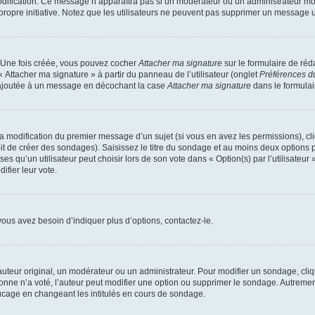
 modification. Ce message n’apparaîtra pas si un modérateur ou un administrateur mo
r propre initiative. Notez que les utilisateurs ne peuvent pas supprimer un message
. Une fois créée, vous pouvez cocher
Attacher ma signature
sur le formulaire de ré
« Attacher ma signature » à partir du panneau de l’utilisateur (onglet
Préférences du
e ajoutée à un message en décochant la case
Attacher ma signature
dans le formula
 la modification du premier message d’un sujet (si vous en avez les permissions), cl
t de créer des sondages). Saisissez le titre du sondage et au moins deux options p
u’un utilisateur peut choisir lors de son vote dans « Option(s) par l’utilisateur »
ifier leur vote.
ous avez besoin d’indiquer plus d’options, contactez-le.
teur original, un modérateur ou un administrateur. Pour modifier un sondage, cli
onne n’a voté, l’auteur peut modifier une option ou supprimer le sondage. Autremen
rucage en changeant les intitulés en cours de sondage.