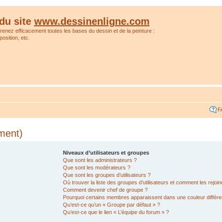
du site
www.dessinenligne.com
prenez efficacement toutes les bases du dessin et de la peinture :
osition, etc.
F
ment)
Niveaux d’utilisateurs et groupes
Que sont les administrateurs ?
Que sont les modérateurs ?
Que sont les groupes d’utilisateurs ?
Où trouver la liste des groupes d’utilisateurs et comment les rejoin
Comment devenir chef de groupe ?
Pourquoi certains membres apparaissent dans une couleur différe
Qu’est-ce qu’un « Groupe par défaut » ?
Qu’est-ce que le lien « L’équipe du forum » ?