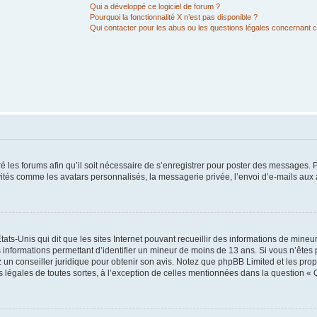
Qui a développé ce logiciel de forum ?
Pourquoi la fonctionnalité X n’est pas disponible ?
Qui contacter pour les abus ou les questions légales concernant 
é les forums afin qu’il soit nécessaire de s’enregistrer pour poster des messages. P
vités comme les avatars personnalisés, la messagerie privée, l’envoi d’e-mails au
tats-Unis qui dit que les sites Internet pouvant recueillir des informations de mine
s informations permettant d’identifier un mineur de moins de 13 ans. Si vous n’êtes
z un conseiller juridique pour obtenir son avis. Notez que phpBB Limited et les pro
ns légales de toutes sortes, à l’exception de celles mentionnées dans la question « 