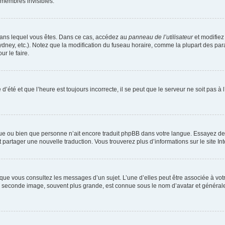
 membres invisibles.
ui dans lequel vous êtes. Dans ce cas, accédez au
panneau de l’utilisateur
et modifiez 
dney, etc.). Notez que la modification du fuseau horaire, comme la plupart des par
r le faire.
d’été et que l’heure est toujours incorrecte, il se peut que le serveur ne soit pas 
langue ou bien que personne n’ait encore traduit phpBB dans votre langue. Essayez 
et partager une nouvelle traduction. Vous trouverez plus d’informations sur le site In
sque vous consultez les messages d’un sujet. L’une d’elles peut être associée à vo
La seconde image, souvent plus grande, est connue sous le nom d’avatar et généra