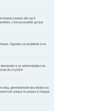
le fuseau horaire afin qu’il
amètres, n’est accessible qu’aux
à l’heure. Signalez ce problème à un
de demander à un administrateur du
ternet de
phpBB
®.
tre rang, généralement des étoiles ou
lement est unique ou propre à chaque