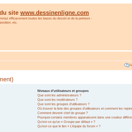
du site
www.dessinenligne.com
prenez efficacement toutes les bases du dessin et de la peinture :
osition, etc.
F
ment)
Niveaux d’utilisateurs et groupes
Que sont les administrateurs ?
Que sont les modérateurs ?
Que sont les groupes d’utilisateurs ?
Où trouver la liste des groupes d’utilisateurs et comment les rejoin
Comment devenir chef de groupe ?
Pourquoi certains membres apparaissent dans une couleur différe
Qu’est-ce qu’un « Groupe par défaut » ?
Qu’est-ce que le lien « L’équipe du forum » ?