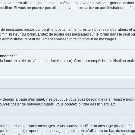
 un avatar en utilisant l’une des trois méthodes d’avatar suivantes : galerie, distan
position. Si vous ne pouvez pas utiliser d’avatar, contactez un administrateur du fo
e de messages postés ou identifient certains membres tels que les modérateurs et 
’administrateur du forum. Évitez de poster des messages sur le forum dans le seul bu
un administrateur) peut facilement abaisser votre compteur de messages.
nnecter !?
 fonction a été activée par l’administrateur). Ceci pour empêcher l’utilisation malve
depuis la page d’un sujet. Il se peut que vous ayez besoin d’être enregistré pour 
ouvez
poster de nouveaux sujets, Vous
pouvez
joindre des fichiers, etc.
pprimer que vos propres messages. Vous pouvez modifier un message (quelquefois 
elqu’un a déjà répondu au message, un petit texte s’affichera en bas du message i