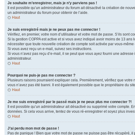
Je souhaite m’enregistrer, mais je n’y parviens pas !
Il est possible qu’un administrateur du forum ait désactivé la création de nouve
un administrateur du forum pour obtenir de l’aide.
Haut
Je suis enregistré mais je ne peux pas me connecter !
Vérifiez, en premier, votre nom d’utilisateur et votre mot de passe. S’ils sont corr
Si la gestion COPPA est active et si vous avez indiqué avoir moins de 13 ans l
nécessiter que toute nouvelle création de compte soit activée par vous-même o
Si vous avez reçu un e-mail, suivez ses instructions.
Si vous n’avez pas reçu d’e-mail, il se peut que vous ayez fourni une adresse in
administrateur.
Haut
Pourquoi ne puis-je pas me connecter ?
Plusieurs raisons pourraient expliquer cela. Premièrement, vérifiez que votre no
vous n’avez pas été banni. Il est également possible que le propriétaire du site 
Haut
Je me suis enregistré par le passé mais je ne peux plus me connecter ?!
Il est possible qu’un administrateur ait désactivé ou supprimé votre compte. En
données. Si cela vous arrive, tentez de vous ré-enregistrer et soyez plus invest
Haut
J’ai perdu mon mot de passe !
Pas de panique ! Bien que votre mot de passe ne puisse pas être récupéré, il p