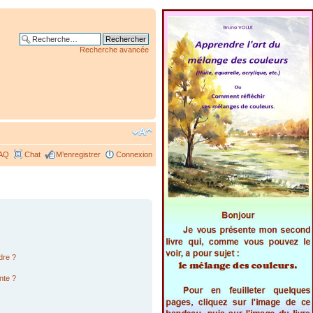
Recherche avancée
AQ
Chat
M’enregistrer
Connexion
dre ?
nte ?