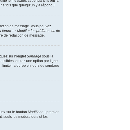
difie le message, cependant ils ont la
 une fois que quelqu’un y a répondu.
daction de message. Vous pouvez
 forum --> Modifier les préférences de
ire de rédaction de message.
iquez sur l’onglet
Sondage
sous la
ossibles, entrez une option par ligne
, limiter la durée en jours du sondage
quez sur le bouton
Modifier
du premier
t, seuls les modérateurs et les