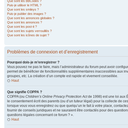
Que sont les BBCodes ?
Puis-je utiliser le HTML ?
Que sont les smileys ?
Puis-je publier des images ?
Que sont les annonces globales ?
Que sont les annonces ?
Que sont les post-it ?
Que sont les sujets verrouillés ?
Que sont les icônes de sujet ?
Problèmes de connexion et d’enregistrement
Pourquoi dois-je m’enregistrer ?
Vous pouvez ne pas le faire, mais l’administrateur du forum peut avoir configur
permet de bénéficier de fonctionnalités supplémentaires inaccessibles aux in
groupes, etc. La création d’un compte est rapide et vivement conseillée.
Haut
Que signifie COPPA ?
COPPA (ou
Children’s Online Privacy Protection Act
de 1998) est une loi aux É
le consentement écrit des parents (ou d’un tuteur légal) pour la collecte de ce
lorsque vous vous enregistrez ou que quelqu’un le fait à votre place, contacte
fournir de conseils juridiques et ne sauraient être contactés pour des questio
questions légales concernant ce forum ? ».
Haut