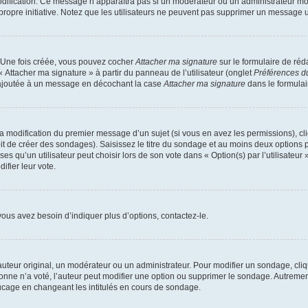
 modification. Ce message n’apparaîtra pas si un modérateur ou un administrateur mo
r propre initiative. Notez que les utilisateurs ne peuvent pas supprimer un message
. Une fois créée, vous pouvez cocher
Attacher ma signature
sur le formulaire de ré
« Attacher ma signature » à partir du panneau de l’utilisateur (onglet
Préférences du
e ajoutée à un message en décochant la case
Attacher ma signature
dans le formula
 la modification du premier message d’un sujet (si vous en avez les permissions), cl
t de créer des sondages). Saisissez le titre du sondage et au moins deux options p
u’un utilisateur peut choisir lors de son vote dans « Option(s) par l’utilisateur »
ifier leur vote.
ous avez besoin d’indiquer plus d’options, contactez-le.
teur original, un modérateur ou un administrateur. Pour modifier un sondage, cli
onne n’a voté, l’auteur peut modifier une option ou supprimer le sondage. Autremen
rucage en changeant les intitulés en cours de sondage.