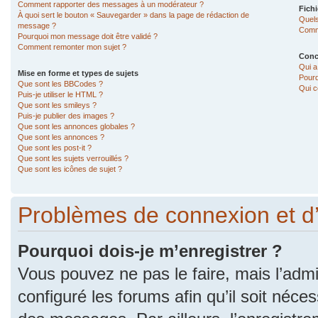
Comment rapporter des messages à un modérateur ?
Fichi
À quoi sert le bouton « Sauvegarder » dans la page de rédaction de
Quels
message ?
Comme
Pourquoi mon message doit être validé ?
Comment remonter mon sujet ?
Conc
Qui a
Mise en forme et types de sujets
Pourq
Que sont les BBCodes ?
Qui c
Puis-je utiliser le HTML ?
Que sont les smileys ?
Puis-je publier des images ?
Que sont les annonces globales ?
Que sont les annonces ?
Que sont les post-it ?
Que sont les sujets verrouillés ?
Que sont les icônes de sujet ?
Problèmes de connexion et d
Pourquoi dois-je m’enregistrer ?
Vous pouvez ne pas le faire, mais l’admi
configuré les forums afin qu’il soit néce