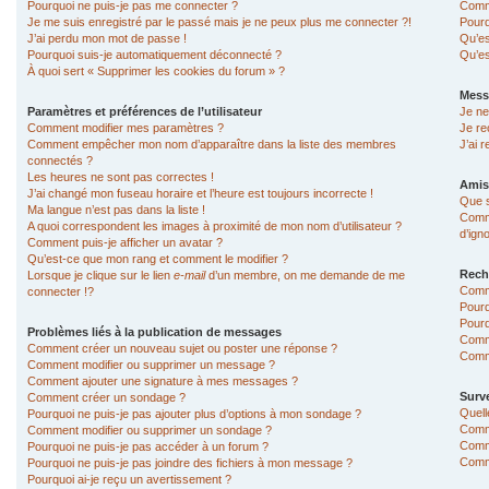
Pourquoi ne puis-je pas me connecter ?
Comme
Je me suis enregistré par le passé mais je ne peux plus me connecter ?!
Pourq
J’ai perdu mon mot de passe !
Qu’es
Pourquoi suis-je automatiquement déconnecté ?
Qu’es
À quoi sert « Supprimer les cookies du forum » ?
Mess
Paramètres et préférences de l’utilisateur
Je ne
Comment modifier mes paramètres ?
Je re
Comment empêcher mon nom d’apparaître dans la liste des membres
J’ai 
connectés ?
Les heures ne sont pas correctes !
Amis
J’ai changé mon fuseau horaire et l’heure est toujours incorrecte !
Que s
Ma langue n’est pas dans la liste !
Comme
A quoi correspondent les images à proximité de mon nom d’utilisateur ?
d’ign
Comment puis-je afficher un avatar ?
Qu’est-ce que mon rang et comment le modifier ?
Rech
Lorsque je clique sur le lien
e-mail
d’un membre, on me demande de me
Comm
connecter !?
Pourq
Pourq
Problèmes liés à la publication de messages
Comm
Comment créer un nouveau sujet ou poster une réponse ?
Comme
Comment modifier ou supprimer un message ?
Comment ajouter une signature à mes messages ?
Surve
Comment créer un sondage ?
Quell
Pourquoi ne puis-je pas ajouter plus d’options à mon sondage ?
Comme
Comment modifier ou supprimer un sondage ?
Comme
Pourquoi ne puis-je pas accéder à un forum ?
Comme
Pourquoi ne puis-je pas joindre des fichiers à mon message ?
Pourquoi ai-je reçu un avertissement ?