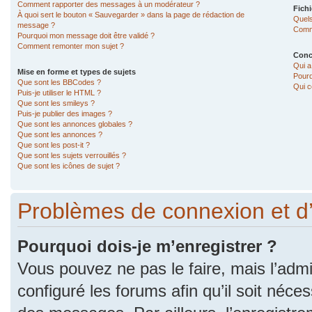
Comment rapporter des messages à un modérateur ?
Fichi
À quoi sert le bouton « Sauvegarder » dans la page de rédaction de
Quels
message ?
Comme
Pourquoi mon message doit être validé ?
Comment remonter mon sujet ?
Conc
Qui a
Mise en forme et types de sujets
Pourq
Que sont les BBCodes ?
Qui c
Puis-je utiliser le HTML ?
Que sont les smileys ?
Puis-je publier des images ?
Que sont les annonces globales ?
Que sont les annonces ?
Que sont les post-it ?
Que sont les sujets verrouillés ?
Que sont les icônes de sujet ?
Problèmes de connexion et d
Pourquoi dois-je m’enregistrer ?
Vous pouvez ne pas le faire, mais l’admi
configuré les forums afin qu’il soit néce