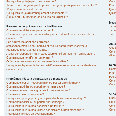
Pourquoi ne puis-je pas me connecter ?
Comme
Je me suis enregistré par le passé mais je ne peux plus me connecter ?!
Pourq
J’ai perdu mon mot de passe !
Qu’es
Pourquoi suis-je automatiquement déconnecté ?
Qu’es
À quoi sert « Supprimer les cookies du forum » ?
Mess
Paramètres et préférences de l’utilisateur
Je ne
Comment modifier mes paramètres ?
Je re
Comment empêcher mon nom d’apparaître dans la liste des membres
J’ai 
connectés ?
Les heures ne sont pas correctes !
Amis
J’ai changé mon fuseau horaire et l’heure est toujours incorrecte !
Que s
Ma langue n’est pas dans la liste !
Comme
A quoi correspondent les images à proximité de mon nom d’utilisateur ?
d’ign
Comment puis-je afficher un avatar ?
Qu’est-ce que mon rang et comment le modifier ?
Rech
Lorsque je clique sur le lien
e-mail
d’un membre, on me demande de me
Comm
connecter !?
Pourq
Pourq
Problèmes liés à la publication de messages
Comm
Comment créer un nouveau sujet ou poster une réponse ?
Comme
Comment modifier ou supprimer un message ?
Comment ajouter une signature à mes messages ?
Surve
Comment créer un sondage ?
Quell
Pourquoi ne puis-je pas ajouter plus d’options à mon sondage ?
Comme
Comment modifier ou supprimer un sondage ?
Comme
Pourquoi ne puis-je pas accéder à un forum ?
Comme
Pourquoi ne puis-je pas joindre des fichiers à mon message ?
Pourquoi ai-je reçu un avertissement ?