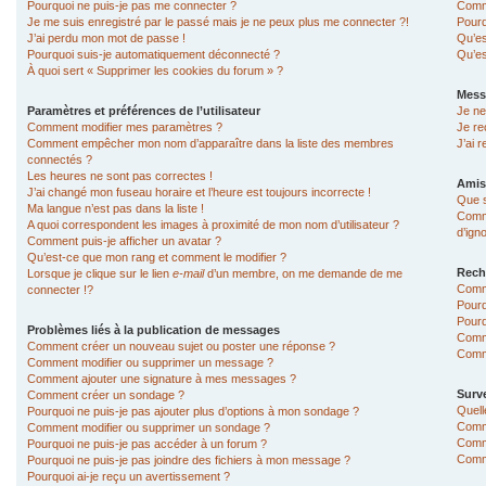
Pourquoi ne puis-je pas me connecter ?
Comme
Je me suis enregistré par le passé mais je ne peux plus me connecter ?!
Pourq
J’ai perdu mon mot de passe !
Qu’es
Pourquoi suis-je automatiquement déconnecté ?
Qu’es
À quoi sert « Supprimer les cookies du forum » ?
Mess
Paramètres et préférences de l’utilisateur
Je ne
Comment modifier mes paramètres ?
Je re
Comment empêcher mon nom d’apparaître dans la liste des membres
J’ai 
connectés ?
Les heures ne sont pas correctes !
Amis
J’ai changé mon fuseau horaire et l’heure est toujours incorrecte !
Que s
Ma langue n’est pas dans la liste !
Comme
A quoi correspondent les images à proximité de mon nom d’utilisateur ?
d’ign
Comment puis-je afficher un avatar ?
Qu’est-ce que mon rang et comment le modifier ?
Rech
Lorsque je clique sur le lien
e-mail
d’un membre, on me demande de me
Comm
connecter !?
Pourq
Pourq
Problèmes liés à la publication de messages
Comm
Comment créer un nouveau sujet ou poster une réponse ?
Comme
Comment modifier ou supprimer un message ?
Comment ajouter une signature à mes messages ?
Surve
Comment créer un sondage ?
Quell
Pourquoi ne puis-je pas ajouter plus d’options à mon sondage ?
Comme
Comment modifier ou supprimer un sondage ?
Comme
Pourquoi ne puis-je pas accéder à un forum ?
Comme
Pourquoi ne puis-je pas joindre des fichiers à mon message ?
Pourquoi ai-je reçu un avertissement ?