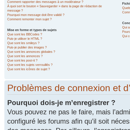
Comment rapporter des messages à un modérateur ?
Fichi
À quoi sert le bouton « Sauvegarder » dans la page de rédaction de
Quels
message ?
Comme
Pourquoi mon message doit être validé ?
Comment remonter mon sujet ?
Conc
Qui a
Mise en forme et types de sujets
Pourq
Que sont les BBCodes ?
Qui c
Puis-je utiliser le HTML ?
Que sont les smileys ?
Puis-je publier des images ?
Que sont les annonces globales ?
Que sont les annonces ?
Que sont les post-it ?
Que sont les sujets verrouillés ?
Que sont les icônes de sujet ?
Problèmes de connexion et d
Pourquoi dois-je m’enregistrer ?
Vous pouvez ne pas le faire, mais l’admi
configuré les forums afin qu’il soit néce