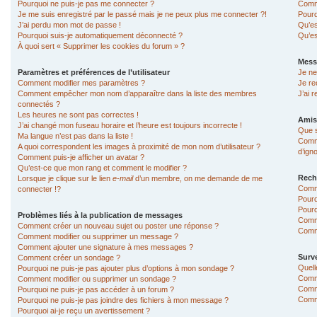
Pourquoi ne puis-je pas me connecter ?
Comme
Je me suis enregistré par le passé mais je ne peux plus me connecter ?!
Pourq
J’ai perdu mon mot de passe !
Qu’es
Pourquoi suis-je automatiquement déconnecté ?
Qu’es
À quoi sert « Supprimer les cookies du forum » ?
Mess
Paramètres et préférences de l’utilisateur
Je ne
Comment modifier mes paramètres ?
Je re
Comment empêcher mon nom d’apparaître dans la liste des membres
J’ai 
connectés ?
Les heures ne sont pas correctes !
Amis
J’ai changé mon fuseau horaire et l’heure est toujours incorrecte !
Que s
Ma langue n’est pas dans la liste !
Comme
A quoi correspondent les images à proximité de mon nom d’utilisateur ?
d’ign
Comment puis-je afficher un avatar ?
Qu’est-ce que mon rang et comment le modifier ?
Rech
Lorsque je clique sur le lien
e-mail
d’un membre, on me demande de me
Comm
connecter !?
Pourq
Pourq
Problèmes liés à la publication de messages
Comm
Comment créer un nouveau sujet ou poster une réponse ?
Comme
Comment modifier ou supprimer un message ?
Comment ajouter une signature à mes messages ?
Surve
Comment créer un sondage ?
Quell
Pourquoi ne puis-je pas ajouter plus d’options à mon sondage ?
Comme
Comment modifier ou supprimer un sondage ?
Comme
Pourquoi ne puis-je pas accéder à un forum ?
Comme
Pourquoi ne puis-je pas joindre des fichiers à mon message ?
Pourquoi ai-je reçu un avertissement ?