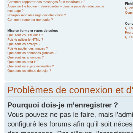
Comment rapporter des messages à un modérateur ?
Fichi
À quoi sert le bouton « Sauvegarder » dans la page de rédaction de
Quels
message ?
Comme
Pourquoi mon message doit être validé ?
Comment remonter mon sujet ?
Conc
Qui a
Mise en forme et types de sujets
Pourq
Que sont les BBCodes ?
Qui c
Puis-je utiliser le HTML ?
Que sont les smileys ?
Puis-je publier des images ?
Que sont les annonces globales ?
Que sont les annonces ?
Que sont les post-it ?
Que sont les sujets verrouillés ?
Que sont les icônes de sujet ?
Problèmes de connexion et d
Pourquoi dois-je m’enregistrer ?
Vous pouvez ne pas le faire, mais l’admi
configuré les forums afin qu’il soit néce