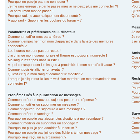
Pourquoi ne puis-je pas me connecter ?
Comme
Je me suis enregistré par le passé mais je ne peux plus me connecter ?!
Pourq
J’ai perdu mon mot de passe !
Qu’es
Pourquoi suis-je automatiquement déconnecté ?
Qu’es
À quoi sert « Supprimer les cookies du forum » ?
Mess
Paramètres et préférences de l’utilisateur
Je ne
Comment modifier mes paramètres ?
Je re
Comment empêcher mon nom d’apparaître dans la liste des membres
J’ai 
connectés ?
Les heures ne sont pas correctes !
Amis
J’ai changé mon fuseau horaire et l’heure est toujours incorrecte !
Que s
Ma langue n’est pas dans la liste !
Comme
A quoi correspondent les images à proximité de mon nom d’utilisateur ?
d’ign
Comment puis-je afficher un avatar ?
Qu’est-ce que mon rang et comment le modifier ?
Rech
Lorsque je clique sur le lien
e-mail
d’un membre, on me demande de me
Comm
connecter !?
Pourq
Pourq
Problèmes liés à la publication de messages
Comm
Comment créer un nouveau sujet ou poster une réponse ?
Comme
Comment modifier ou supprimer un message ?
Comment ajouter une signature à mes messages ?
Surve
Comment créer un sondage ?
Quell
Pourquoi ne puis-je pas ajouter plus d’options à mon sondage ?
Comme
Comment modifier ou supprimer un sondage ?
Comme
Pourquoi ne puis-je pas accéder à un forum ?
Comme
Pourquoi ne puis-je pas joindre des fichiers à mon message ?
Pourquoi ai-je reçu un avertissement ?