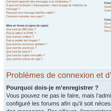
Comment rapporter des messages à un modérateur ?
Fichi
À quoi sert le bouton « Sauvegarder » dans la page de rédaction de
Quels
message ?
Comme
Pourquoi mon message doit être validé ?
Comment remonter mon sujet ?
Conc
Qui a
Mise en forme et types de sujets
Pourq
Que sont les BBCodes ?
Qui c
Puis-je utiliser le HTML ?
Que sont les smileys ?
Puis-je publier des images ?
Que sont les annonces globales ?
Que sont les annonces ?
Que sont les post-it ?
Que sont les sujets verrouillés ?
Que sont les icônes de sujet ?
Problèmes de connexion et d
Pourquoi dois-je m’enregistrer ?
Vous pouvez ne pas le faire, mais l’admi
configuré les forums afin qu’il soit néce