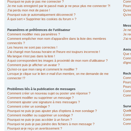
Pourquoi ne puis-je pas me connecter ?
Comme
Je me suis enregistré par le passé mais je ne peux plus me connecter ?!
Pourq
J’ai perdu mon mot de passe !
Qu’es
Pourquoi suis-je automatiquement déconnecté ?
Qu’es
À quoi sert « Supprimer les cookies du forum » ?
Mess
Paramètres et préférences de l’utilisateur
Je ne
Comment modifier mes paramètres ?
Je re
Comment empêcher mon nom d’apparaître dans la liste des membres
J’ai 
connectés ?
Les heures ne sont pas correctes !
Amis
J’ai changé mon fuseau horaire et l’heure est toujours incorrecte !
Que s
Ma langue n’est pas dans la liste !
Comme
A quoi correspondent les images à proximité de mon nom d’utilisateur ?
d’ign
Comment puis-je afficher un avatar ?
Qu’est-ce que mon rang et comment le modifier ?
Rech
Lorsque je clique sur le lien
e-mail
d’un membre, on me demande de me
Comm
connecter !?
Pourq
Pourq
Problèmes liés à la publication de messages
Comm
Comment créer un nouveau sujet ou poster une réponse ?
Comme
Comment modifier ou supprimer un message ?
Comment ajouter une signature à mes messages ?
Surve
Comment créer un sondage ?
Quell
Pourquoi ne puis-je pas ajouter plus d’options à mon sondage ?
Comme
Comment modifier ou supprimer un sondage ?
Comme
Pourquoi ne puis-je pas accéder à un forum ?
Comme
Pourquoi ne puis-je pas joindre des fichiers à mon message ?
Pourquoi ai-je reçu un avertissement ?