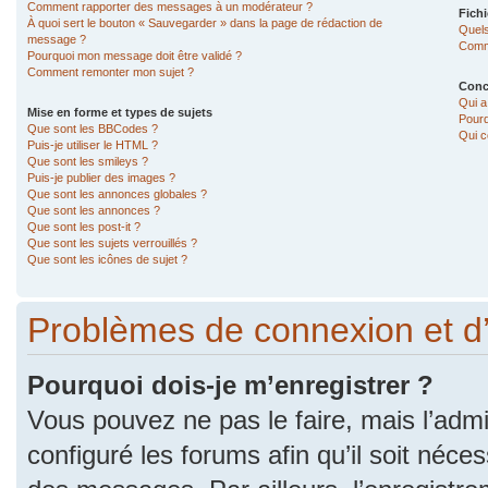
Comment rapporter des messages à un modérateur ?
Fichi
À quoi sert le bouton « Sauvegarder » dans la page de rédaction de
Quels
message ?
Comme
Pourquoi mon message doit être validé ?
Comment remonter mon sujet ?
Conc
Qui a
Mise en forme et types de sujets
Pourq
Que sont les BBCodes ?
Qui c
Puis-je utiliser le HTML ?
Que sont les smileys ?
Puis-je publier des images ?
Que sont les annonces globales ?
Que sont les annonces ?
Que sont les post-it ?
Que sont les sujets verrouillés ?
Que sont les icônes de sujet ?
Problèmes de connexion et d
Pourquoi dois-je m’enregistrer ?
Vous pouvez ne pas le faire, mais l’admi
configuré les forums afin qu’il soit néce