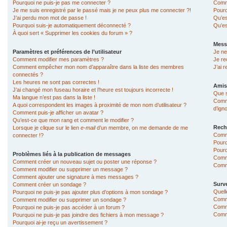
Pourquoi ne puis-je pas me connecter ?
Comme
Je me suis enregistré par le passé mais je ne peux plus me connecter ?!
Pourq
J’ai perdu mon mot de passe !
Qu’es
Pourquoi suis-je automatiquement déconnecté ?
Qu’es
À quoi sert « Supprimer les cookies du forum » ?
Mess
Paramètres et préférences de l’utilisateur
Je ne
Comment modifier mes paramètres ?
Je re
Comment empêcher mon nom d’apparaître dans la liste des membres
J’ai 
connectés ?
Les heures ne sont pas correctes !
Amis
J’ai changé mon fuseau horaire et l’heure est toujours incorrecte !
Que s
Ma langue n’est pas dans la liste !
Comme
A quoi correspondent les images à proximité de mon nom d’utilisateur ?
d’ign
Comment puis-je afficher un avatar ?
Qu’est-ce que mon rang et comment le modifier ?
Rech
Lorsque je clique sur le lien
e-mail
d’un membre, on me demande de me
Comm
connecter !?
Pourq
Pourq
Problèmes liés à la publication de messages
Comm
Comment créer un nouveau sujet ou poster une réponse ?
Comme
Comment modifier ou supprimer un message ?
Comment ajouter une signature à mes messages ?
Surve
Comment créer un sondage ?
Quell
Pourquoi ne puis-je pas ajouter plus d’options à mon sondage ?
Comme
Comment modifier ou supprimer un sondage ?
Comme
Pourquoi ne puis-je pas accéder à un forum ?
Comme
Pourquoi ne puis-je pas joindre des fichiers à mon message ?
Pourquoi ai-je reçu un avertissement ?