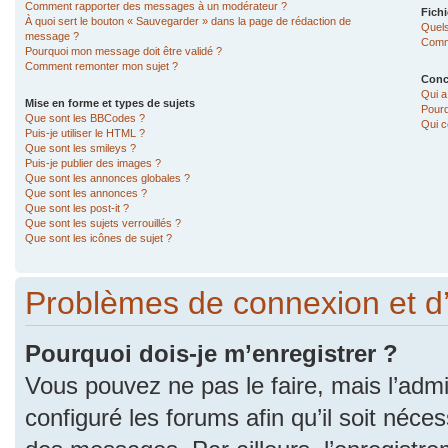
Comment rapporter des messages à un modérateur ?
Fichi
À quoi sert le bouton « Sauvegarder » dans la page de rédaction de
Quels
message ?
Comme
Pourquoi mon message doit être validé ?
Comment remonter mon sujet ?
Conc
Qui a
Mise en forme et types de sujets
Pourq
Que sont les BBCodes ?
Qui c
Puis-je utiliser le HTML ?
Que sont les smileys ?
Puis-je publier des images ?
Que sont les annonces globales ?
Que sont les annonces ?
Que sont les post-it ?
Que sont les sujets verrouillés ?
Que sont les icônes de sujet ?
Problèmes de connexion et d
Pourquoi dois-je m’enregistrer ?
Vous pouvez ne pas le faire, mais l’admi
configuré les forums afin qu’il soit néce