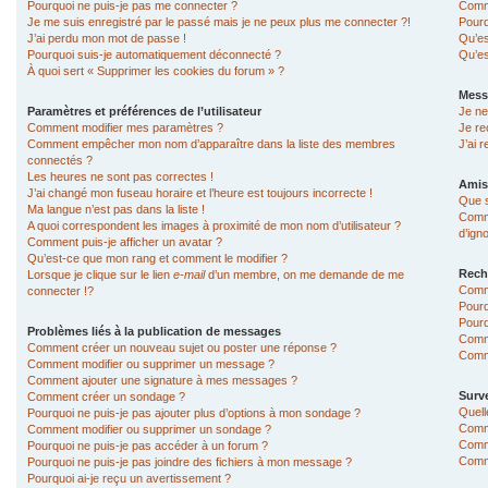
Pourquoi ne puis-je pas me connecter ?
Comme
Je me suis enregistré par le passé mais je ne peux plus me connecter ?!
Pourq
J’ai perdu mon mot de passe !
Qu’es
Pourquoi suis-je automatiquement déconnecté ?
Qu’es
À quoi sert « Supprimer les cookies du forum » ?
Mess
Paramètres et préférences de l’utilisateur
Je ne
Comment modifier mes paramètres ?
Je re
Comment empêcher mon nom d’apparaître dans la liste des membres
J’ai 
connectés ?
Les heures ne sont pas correctes !
Amis
J’ai changé mon fuseau horaire et l’heure est toujours incorrecte !
Que s
Ma langue n’est pas dans la liste !
Comme
A quoi correspondent les images à proximité de mon nom d’utilisateur ?
d’ign
Comment puis-je afficher un avatar ?
Qu’est-ce que mon rang et comment le modifier ?
Rech
Lorsque je clique sur le lien
e-mail
d’un membre, on me demande de me
Comm
connecter !?
Pourq
Pourq
Problèmes liés à la publication de messages
Comm
Comment créer un nouveau sujet ou poster une réponse ?
Comme
Comment modifier ou supprimer un message ?
Comment ajouter une signature à mes messages ?
Surve
Comment créer un sondage ?
Quell
Pourquoi ne puis-je pas ajouter plus d’options à mon sondage ?
Comme
Comment modifier ou supprimer un sondage ?
Comme
Pourquoi ne puis-je pas accéder à un forum ?
Comme
Pourquoi ne puis-je pas joindre des fichiers à mon message ?
Pourquoi ai-je reçu un avertissement ?