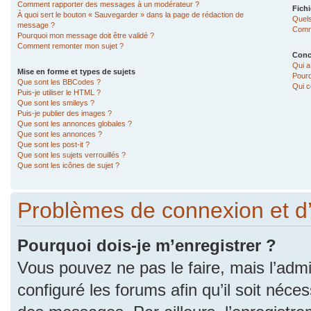
Comment rapporter des messages à un modérateur ?
Fichi
À quoi sert le bouton « Sauvegarder » dans la page de rédaction de
Quels
message ?
Comme
Pourquoi mon message doit être validé ?
Comment remonter mon sujet ?
Conc
Qui a
Mise en forme et types de sujets
Pourq
Que sont les BBCodes ?
Qui c
Puis-je utiliser le HTML ?
Que sont les smileys ?
Puis-je publier des images ?
Que sont les annonces globales ?
Que sont les annonces ?
Que sont les post-it ?
Que sont les sujets verrouillés ?
Que sont les icônes de sujet ?
Problèmes de connexion et d
Pourquoi dois-je m’enregistrer ?
Vous pouvez ne pas le faire, mais l’admi
configuré les forums afin qu’il soit néce