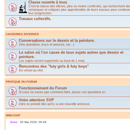
Classe ouverte à tous
C'est la classe des élèves, plus ou moins confirmés, qui recherchent de
remarques et critiques plus approfondies de leurs travaux pour continue
leur progression.
Travaux collectifs.
CAUSERIES DIVERSES
Conversations sur le dessin et la peinture.
(Vos questions, trucs et astuces, etc...)
Le salon où l'on cause de tous sujets autres que dessin et
peinture.
Les sujets seront supprimés au bout de 1 mois
Rencontres des "futy girls & futy boys"
Du virtuel au réel
PRATIQUE DU FORUM
Fonctionnement du Forum
Si vous ne savez pas comment faire, posez vos questions ici.
Votre attention SVP
A lire en priorité dès qu'il y a une nouvelle annonce.
MINI-CHAT
Anne
- 30 Mai 2026, 09:49