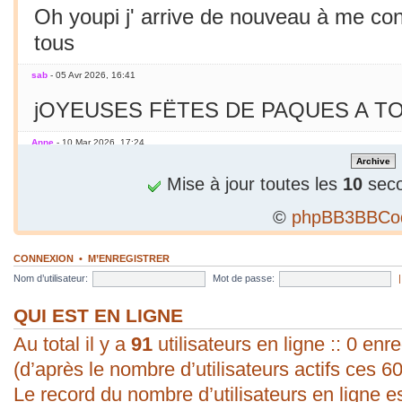
Oh youpi j' arrive de nouveau à me co
tous
sab
- 05 Avr 2026, 16:41
jOYEUSES FËTES DE PAQUES A TO
Anne
- 10 Mar 2026, 17:24
Jamais essayé avec le smarphone
Mise à jour toutes les
10
seco
©
phpBB3BBCo
sab
- 09 Mar 2026, 19:56
C'est le printemps ! Soleil chaleur... C'
CONNEXION
•
M’ENREGISTRER
en mars seulement !
Nom d’utilisateur:
Mot de passe:
sab
- 09 Mar 2026, 19:56
QUI EST EN LIGNE
Au total il y a
bonjour ! vous arrivez à poster une p
91
utilisateurs en ligne :: 0 enre
(d’après le nombre d’utilisateurs actifs ces 6
évident pour moi. Vive les P.C. ;).
Le record du nombre d’utilisateurs en ligne e