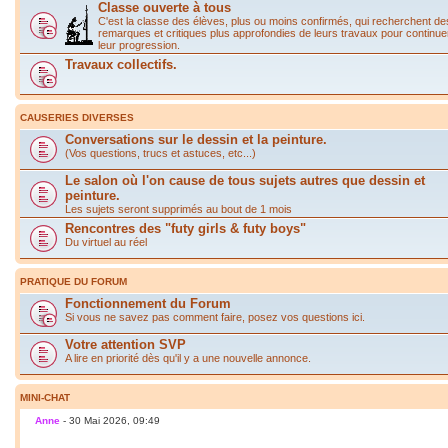
Classe ouverte à tous
C'est la classe des élèves, plus ou moins confirmés, qui recherchent de
remarques et critiques plus approfondies de leurs travaux pour continue
leur progression.
Travaux collectifs.
CAUSERIES DIVERSES
Conversations sur le dessin et la peinture.
(Vos questions, trucs et astuces, etc...)
Le salon où l'on cause de tous sujets autres que dessin et
peinture.
Les sujets seront supprimés au bout de 1 mois
Rencontres des "futy girls & futy boys"
Du virtuel au réel
PRATIQUE DU FORUM
Fonctionnement du Forum
Si vous ne savez pas comment faire, posez vos questions ici.
Votre attention SVP
A lire en priorité dès qu'il y a une nouvelle annonce.
MINI-CHAT
Anne
- 30 Mai 2026, 09:49