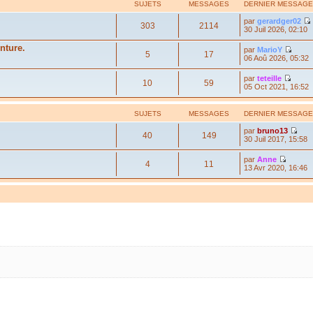
SUJETS
MESSAGES
DERNIER MESSAGE
par
gerardger02
303
2114
30 Juil 2026, 02:10
nture.
par
MarioY
5
17
06 Aoû 2026, 05:32
par
teteille
10
59
05 Oct 2021, 16:52
SUJETS
MESSAGES
DERNIER MESSAGE
par
bruno13
40
149
30 Juil 2017, 15:58
par
Anne
4
11
13 Avr 2020, 16:46