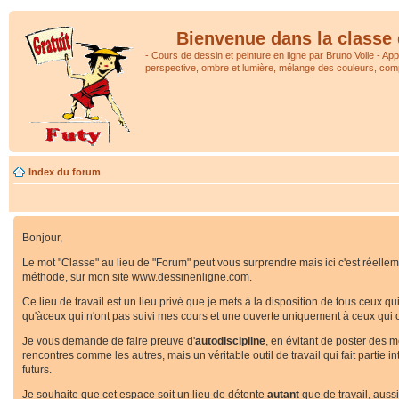
Bienvenue dans la classe 
- Cours de dessin et peinture en ligne par Bruno Volle - Ap
perspective, ombre et lumière, mélange des couleurs, comp
Index du forum
Bonjour,
Le mot "Classe" au lieu de "Forum" peut vous surprendre mais ici c'est réellemen
méthode, sur mon site www.dessinenligne.com.
Ce lieu de travail est un lieu privé que je mets à la disposition de tous ceux q
qu'àceux qui n'ont pas suivi mes cours et une ouverte uniquement à ceux qui o
Je vous demande de faire preuve d'
autodiscipline
, en évitant de poster des 
rencontres comme les autres, mais un véritable outil de travail qui fait partie
futurs.
Je souhaite que cet espace soit un lieu de détente
autant
que de travail, auss