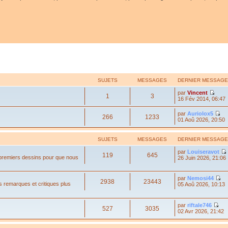
SUJETS
MESSAGES
DERNIER MESSAGE
par
Vincent
1
3
16 Fév 2014, 06:47
par
Auriolox5
266
1233
01 Aoû 2026, 20:50
SUJETS
MESSAGES
DERNIER MESSAGE
par
Louiseravot
119
645
 premiers dessins pour que nous
26 Juin 2026, 21:06
par
Nemosi44
2938
23443
s remarques et critiques plus
05 Aoû 2026, 10:13
par
riftale746
527
3035
02 Avr 2026, 21:42