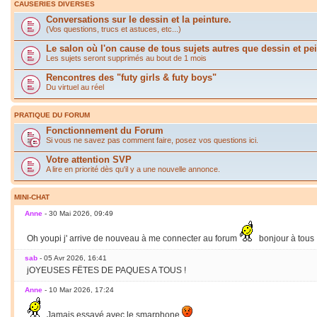
CAUSERIES DIVERSES
Conversations sur le dessin et la peinture.
(Vos questions, trucs et astuces, etc...)
Le salon où l'on cause de tous sujets autres que dessin et pei
Les sujets seront supprimés au bout de 1 mois
Rencontres des "futy girls & futy boys"
Du virtuel au réel
PRATIQUE DU FORUM
Fonctionnement du Forum
Si vous ne savez pas comment faire, posez vos questions ici.
Votre attention SVP
A lire en priorité dès qu'il y a une nouvelle annonce.
MINI-CHAT
Anne
- 30 Mai 2026, 09:49
Oh youpi j' arrive de nouveau à me connecter au forum
bonjour à tous
sab
- 05 Avr 2026, 16:41
jOYEUSES FËTES DE PAQUES A TOUS !
Anne
- 10 Mar 2026, 17:24
Jamais essayé avec le smarphone