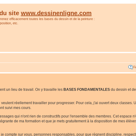
du site
www.dessinenligne.com
prenez efficacement toutes les bases du dessin et de la peinture :
osition, etc.
F
t un lieu de travail. On y travaille les
BASES FONDAMENTALES
du dessin et de
ui veulent réellement travailler pour progresser. Pour cela, j'ai ouvert deux classes
nt suivi mes cours.
messages qui n'ont rien de constructifs pour l'ensemble des membres. Cet espace n
 intégrante de ma formation et que je mets gratuitement à la disposition de mes élèv
i je compte sur vous, personnes responsables, pour que règnent discipline, respect e