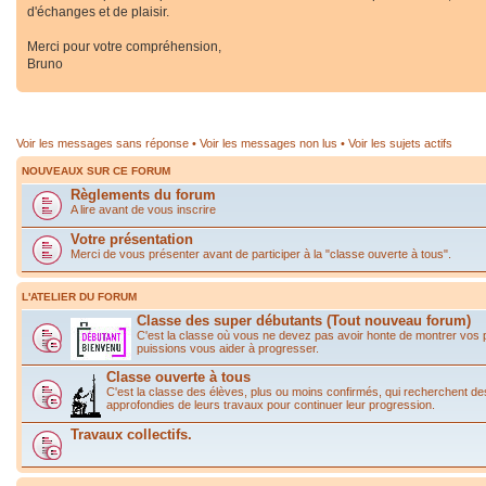
d'échanges et de plaisir.
Merci pour votre compréhension,
Bruno
Voir les messages sans réponse
•
Voir les messages non lus
•
Voir les sujets actifs
NOUVEAUX SUR CE FORUM
Règlements du forum
A lire avant de vous inscrire
Votre présentation
Merci de vous présenter avant de participer à la "classe ouverte à tous".
L'ATELIER DU FORUM
Classe des super débutants (Tout nouveau forum)
C'est la classe où vous ne devez pas avoir honte de montrer vos
puissions vous aider à progresser.
Classe ouverte à tous
C'est la classe des élèves, plus ou moins confirmés, qui recherchent de
approfondies de leurs travaux pour continuer leur progression.
Travaux collectifs.