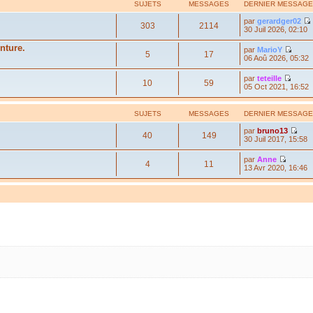
SUJETS
MESSAGES
DERNIER MESSAGE
par
gerardger02
303
2114
30 Juil 2026, 02:10
nture.
par
MarioY
5
17
06 Aoû 2026, 05:32
par
teteille
10
59
05 Oct 2021, 16:52
SUJETS
MESSAGES
DERNIER MESSAGE
par
bruno13
40
149
30 Juil 2017, 15:58
par
Anne
4
11
13 Avr 2020, 16:46