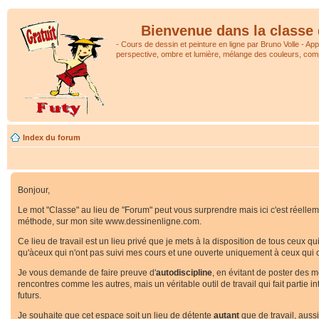
Bienvenue dans la classe 
- Cours de dessin et peinture en ligne par Bruno Volle - Ap
perspective, ombre et lumière, mélange des couleurs, comp
Index du forum
Bonjour,
Le mot "Classe" au lieu de "Forum" peut vous surprendre mais ici c'est réellemen
méthode, sur mon site www.dessinenligne.com.
Ce lieu de travail est un lieu privé que je mets à la disposition de tous ceux q
qu'àceux qui n'ont pas suivi mes cours et une ouverte uniquement à ceux qui o
Je vous demande de faire preuve d'
autodiscipline
, en évitant de poster des 
rencontres comme les autres, mais un véritable outil de travail qui fait partie
futurs.
Je souhaite que cet espace soit un lieu de détente
autant
que de travail, auss