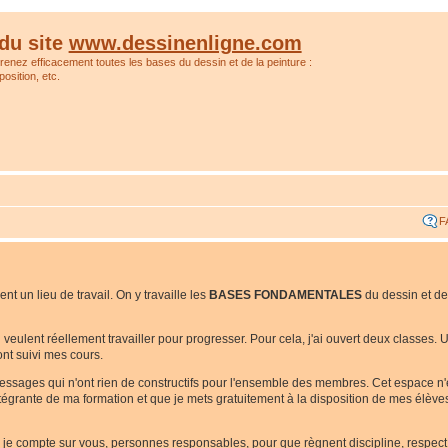
du site
www.dessinenligne.com
prenez efficacement toutes les bases du dessin et de la peinture :
osition, etc.
F
t un lieu de travail. On y travaille les
BASES FONDAMENTALES
du dessin et de
ui veulent réellement travailler pour progresser. Pour cela, j'ai ouvert deux classes
nt suivi mes cours.
messages qui n'ont rien de constructifs pour l'ensemble des membres. Cet espace n
 intégrante de ma formation et que je mets gratuitement à la disposition de mes élèv
i je compte sur vous, personnes responsables, pour que règnent discipline, respect e