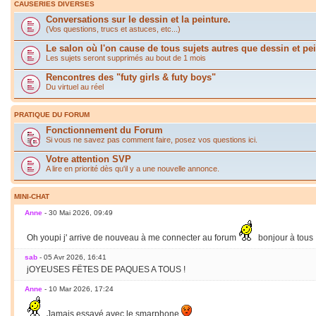
CAUSERIES DIVERSES
Conversations sur le dessin et la peinture.
(Vos questions, trucs et astuces, etc...)
Le salon où l'on cause de tous sujets autres que dessin et pei
Les sujets seront supprimés au bout de 1 mois
Rencontres des "futy girls & futy boys"
Du virtuel au réel
PRATIQUE DU FORUM
Fonctionnement du Forum
Si vous ne savez pas comment faire, posez vos questions ici.
Votre attention SVP
A lire en priorité dès qu'il y a une nouvelle annonce.
MINI-CHAT
Anne
- 30 Mai 2026, 09:49
Oh youpi j' arrive de nouveau à me connecter au forum
bonjour à tous
sab
- 05 Avr 2026, 16:41
jOYEUSES FËTES DE PAQUES A TOUS !
Anne
- 10 Mar 2026, 17:24
Jamais essayé avec le smarphone