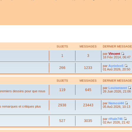
SUJETS
MESSAGES
DERNIER MESSAGE
par
Vincent
1
3
16 Fév 2014, 06:47
par
Auriolox5
266
1233
01 Aoû 2026, 20:50
SUJETS
MESSAGES
DERNIER MESSAGE
par
Louiseravot
119
645
 premiers dessins pour que nous
26 Juin 2026, 21:06
par
Nemosi44
2938
23443
s remarques et critiques plus
05 Aoû 2026, 10:13
par
riftale746
527
3035
02 Avr 2026, 21:42