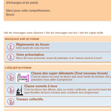
d'échanges et de plaisir.
Merci pour votre compréhension,
Bruno
Voir les messages sans réponse
•
Voir les messages non lus
•
Voir les sujets actifs
NOUVEAUX SUR CE FORUM
Règlements du forum
A lire avant de vous inscrire
Votre présentation
Merci de vous présenter avant de participer à la "classe ouverte à tous".
L'ATELIER DU FORUM
Classe des super débutants (Tout nouveau forum)
C'est la classe où vous ne devez pas avoir honte de montrer vos
puissions vous aider à progresser.
Classe ouverte à tous
C'est la classe des élèves, plus ou moins confirmés, qui recherchent de
approfondies de leurs travaux pour continuer leur progression.
Travaux collectifs.