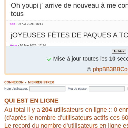
Oh youpi j' arrive de nouveau à me co
tous
sab
- 05 Avr 2026, 16:41
jOYEUSES FËTES DE PAQUES A TO
Anne
- 10 Mar 2026, 17:24
Jamais essayé avec le smarphone
Mise à jour toutes les
10
seco
©
phpBB3BBCo
sab
- 09 Mar 2026, 19:56
C'est le printemps ! Soleil chaleur... C'
CONNEXION
•
M’ENREGISTRER
en mars seulement !
Nom d’utilisateur:
Mot de passe:
sab
- 09 Mar 2026, 19:56
QUI EST EN LIGNE
Au total il y a
bonjour ! vous arrivez à poster une p
204
utilisateurs en ligne :: 0 enr
(d’après le nombre d’utilisateurs actifs ces 6
évident pour moi. Vive les P.C. ;).
Le record du nombre d’utilisateurs en ligne e