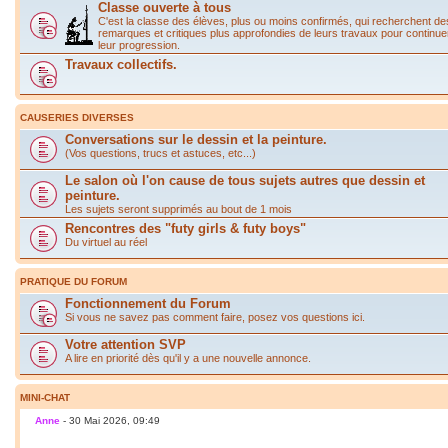
Classe ouverte à tous
C'est la classe des élèves, plus ou moins confirmés, qui recherchent de
remarques et critiques plus approfondies de leurs travaux pour continue
leur progression.
Travaux collectifs.
CAUSERIES DIVERSES
Conversations sur le dessin et la peinture.
(Vos questions, trucs et astuces, etc...)
Le salon où l'on cause de tous sujets autres que dessin et
peinture.
Les sujets seront supprimés au bout de 1 mois
Rencontres des "futy girls & futy boys"
Du virtuel au réel
PRATIQUE DU FORUM
Fonctionnement du Forum
Si vous ne savez pas comment faire, posez vos questions ici.
Votre attention SVP
A lire en priorité dès qu'il y a une nouvelle annonce.
MINI-CHAT
Anne
- 30 Mai 2026, 09:49