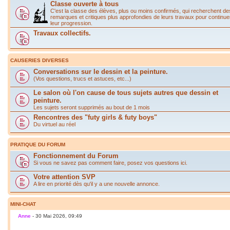
Classe ouverte à tous
C'est la classe des élèves, plus ou moins confirmés, qui recherchent de
remarques et critiques plus approfondies de leurs travaux pour continue
leur progression.
Travaux collectifs.
CAUSERIES DIVERSES
Conversations sur le dessin et la peinture.
(Vos questions, trucs et astuces, etc...)
Le salon où l'on cause de tous sujets autres que dessin et
peinture.
Les sujets seront supprimés au bout de 1 mois
Rencontres des "futy girls & futy boys"
Du virtuel au réel
PRATIQUE DU FORUM
Fonctionnement du Forum
Si vous ne savez pas comment faire, posez vos questions ici.
Votre attention SVP
A lire en priorité dès qu'il y a une nouvelle annonce.
MINI-CHAT
Anne
- 30 Mai 2026, 09:49