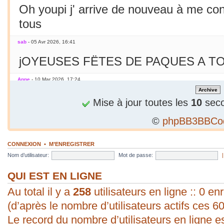
Oh youpi j' arrive de nouveau à me co
tous
sab
- 05 Avr 2026, 16:41
jOYEUSES FËTES DE PAQUES A TO
Anne
- 10 Mar 2026, 17:24
Jamais essayé avec le smarphone
Mise à jour toutes les
10
seco
©
phpBB3BBCo
sab
- 09 Mar 2026, 19:56
C'est le printemps ! Soleil chaleur... C'
CONNEXION
•
M’ENREGISTRER
en mars seulement !
Nom d’utilisateur:
Mot de passe:
sab
- 09 Mar 2026, 19:56
QUI EST EN LIGNE
Au total il y a
bonjour ! vous arrivez à poster une p
258
utilisateurs en ligne :: 0 enr
(d’après le nombre d’utilisateurs actifs ces 6
évident pour moi. Vive les P.C. ;).
Le record du nombre d’utilisateurs en ligne e