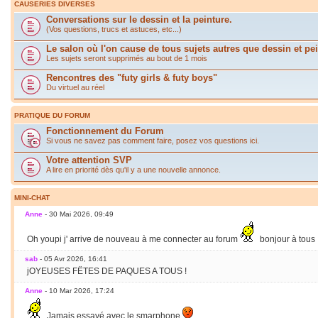
CAUSERIES DIVERSES
Conversations sur le dessin et la peinture.
(Vos questions, trucs et astuces, etc...)
Le salon où l'on cause de tous sujets autres que dessin et pei
Les sujets seront supprimés au bout de 1 mois
Rencontres des "futy girls & futy boys"
Du virtuel au réel
PRATIQUE DU FORUM
Fonctionnement du Forum
Si vous ne savez pas comment faire, posez vos questions ici.
Votre attention SVP
A lire en priorité dès qu'il y a une nouvelle annonce.
MINI-CHAT
Anne
- 30 Mai 2026, 09:49
Oh youpi j' arrive de nouveau à me connecter au forum
bonjour à tous
sab
- 05 Avr 2026, 16:41
jOYEUSES FËTES DE PAQUES A TOUS !
Anne
- 10 Mar 2026, 17:24
Jamais essayé avec le smarphone