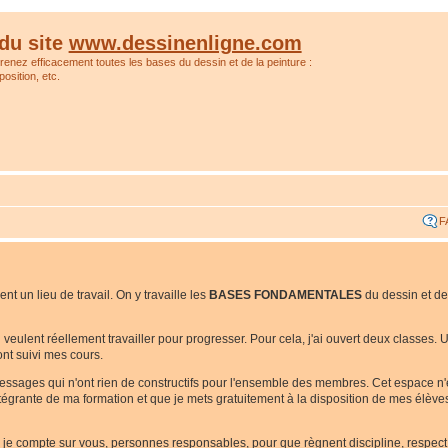
du site
www.dessinenligne.com
prenez efficacement toutes les bases du dessin et de la peinture :
osition, etc.
F
t un lieu de travail. On y travaille les
BASES FONDAMENTALES
du dessin et de
ui veulent réellement travailler pour progresser. Pour cela, j'ai ouvert deux classes
nt suivi mes cours.
messages qui n'ont rien de constructifs pour l'ensemble des membres. Cet espace n
 intégrante de ma formation et que je mets gratuitement à la disposition de mes élèv
i je compte sur vous, personnes responsables, pour que règnent discipline, respect e