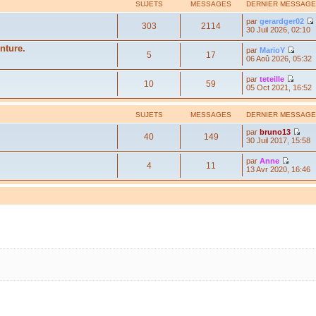
SUJETS
MESSAGES
DERNIER MESSAGE
par
gerardger02
303
2114
30 Juil 2026, 02:10
nture.
par
MarioY
5
17
06 Aoû 2026, 05:32
par
teteille
10
59
05 Oct 2021, 16:52
SUJETS
MESSAGES
DERNIER MESSAGE
par
bruno13
40
149
30 Juil 2017, 15:58
par
Anne
4
11
13 Avr 2020, 16:46