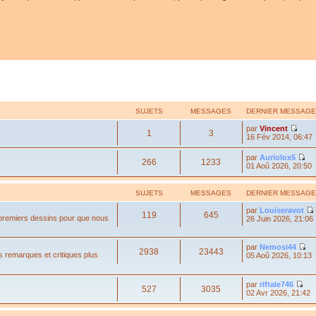
SUJETS
MESSAGES
DERNIER MESSAGE
par
Vincent
1
3
16 Fév 2014, 06:47
par
Auriolox5
266
1233
01 Aoû 2026, 20:50
SUJETS
MESSAGES
DERNIER MESSAGE
par
Louiseravot
119
645
 premiers dessins pour que nous
26 Juin 2026, 21:06
par
Nemosi44
2938
23443
s remarques et critiques plus
05 Aoû 2026, 10:13
par
riftale746
527
3035
02 Avr 2026, 21:42