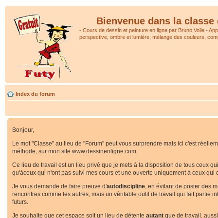
Bienvenue dans la classe 
- Cours de dessin et peinture en ligne par Bruno Volle - Ap
perspective, ombre et lumière, mélange des couleurs, comp
Index du forum
Bonjour,
Le mot "Classe" au lieu de "Forum" peut vous surprendre mais ici c'est réellemen
méthode, sur mon site www.dessinenligne.com.
Ce lieu de travail est un lieu privé que je mets à la disposition de tous ceux q
qu'àceux qui n'ont pas suivi mes cours et une ouverte uniquement à ceux qui o
Je vous demande de faire preuve d'
autodiscipline
, en évitant de poster des 
rencontres comme les autres, mais un véritable outil de travail qui fait partie
futurs.
Je souhaite que cet espace soit un lieu de détente
autant
que de travail, auss