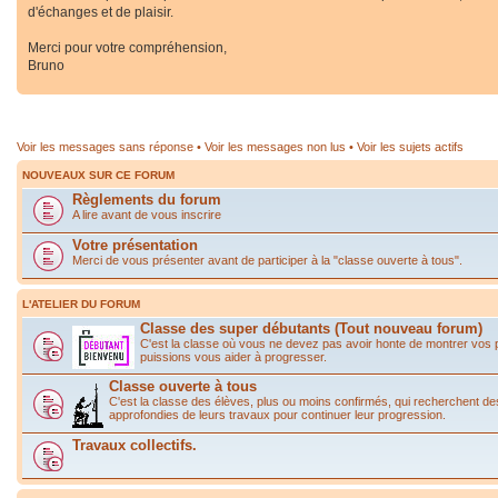
d'échanges et de plaisir.
Merci pour votre compréhension,
Bruno
Voir les messages sans réponse
•
Voir les messages non lus
•
Voir les sujets actifs
NOUVEAUX SUR CE FORUM
Règlements du forum
A lire avant de vous inscrire
Votre présentation
Merci de vous présenter avant de participer à la "classe ouverte à tous".
L'ATELIER DU FORUM
Classe des super débutants (Tout nouveau forum)
C'est la classe où vous ne devez pas avoir honte de montrer vos
puissions vous aider à progresser.
Classe ouverte à tous
C'est la classe des élèves, plus ou moins confirmés, qui recherchent de
approfondies de leurs travaux pour continuer leur progression.
Travaux collectifs.