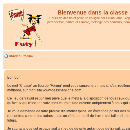
Bienvenue dans la classe 
- Cours de dessin et peinture en ligne par Bruno Volle - Ap
perspective, ombre et lumière, mélange des couleurs, comp
Index du forum
Bonjour,
Le mot "Classe" au lieu de "Forum" peut vous surprendre mais ici c'est réellemen
méthode, sur mon site www.dessinenligne.com.
Ce lieu de travail est un lieu privé que je mets à la disposition de tous ceux q
qu'àceux qui n'ont pas suivi mes cours et une ouverte uniquement à ceux qui o
Je vous demande de faire preuve d'
autodiscipline
, en évitant de poster des 
rencontres comme les autres, mais un véritable outil de travail qui fait partie
futurs.
Je souhaite que cet espace soit un lieu de détente
autant
que de travail, auss