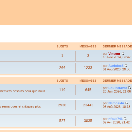
SUJETS
MESSAGES
DERNIER MESSAGE
par
Vincent
1
3
16 Fév 2014, 06:47
par
Auriolox5
266
1233
01 Aoû 2026, 20:50
SUJETS
MESSAGES
DERNIER MESSAGE
par
Louiseravot
119
645
 premiers dessins pour que nous
26 Juin 2026, 21:06
par
Nemosi44
2938
23443
s remarques et critiques plus
05 Aoû 2026, 10:13
par
riftale746
527
3035
02 Avr 2026, 21:42