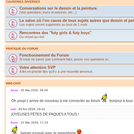
CAUSERIES DIVERSES
Conversations sur le dessin et la peinture.
(Vos questions, trucs et astuces, etc...)
Le salon où l'on cause de tous sujets autres que dessin et pei
Les sujets seront supprimés au bout de 1 mois
Rencontres des "futy girls & futy boys"
Du virtuel au réel
PRATIQUE DU FORUM
Fonctionnement du Forum
Si vous ne savez pas comment faire, posez vos questions ici.
Votre attention SVP
A lire en priorité dès qu'il y a une nouvelle annonce.
MINI-CHAT
Anne
- 30 Mai 2026, 09:49
Oh youpi j' arrive de nouveau à me connecter au forum
bonjour à tous
sab
- 05 Avr 2026, 16:41
jOYEUSES FËTES DE PAQUES A TOUS !
Anne
- 10 Mar 2026, 17:24
Jamais essayé avec le smarphone