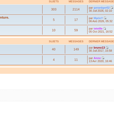
SUJETS
MESSAGES
DERNIER MESSAGE
par
gerardger02
303
2114
30 Juil 2026, 02:10
nture.
par
MarioY
5
17
06 Aoû 2026, 05:32
par
teteille
10
59
05 Oct 2021, 16:52
SUJETS
MESSAGES
DERNIER MESSAGE
par
bruno13
40
149
30 Juil 2017, 15:58
par
Anne
4
11
13 Avr 2020, 16:46