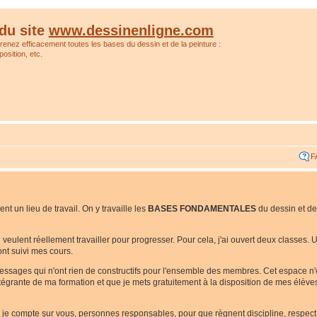
du site
www.dessinenligne.com
prenez efficacement toutes les bases du dessin et de la peinture :
osition, etc.
F
t un lieu de travail. On y travaille les
BASES FONDAMENTALES
du dessin et de
ui veulent réellement travailler pour progresser. Pour cela, j'ai ouvert deux classes
nt suivi mes cours.
messages qui n'ont rien de constructifs pour l'ensemble des membres. Cet espace n
 intégrante de ma formation et que je mets gratuitement à la disposition de mes élèv
i je compte sur vous, personnes responsables, pour que règnent discipline, respect e