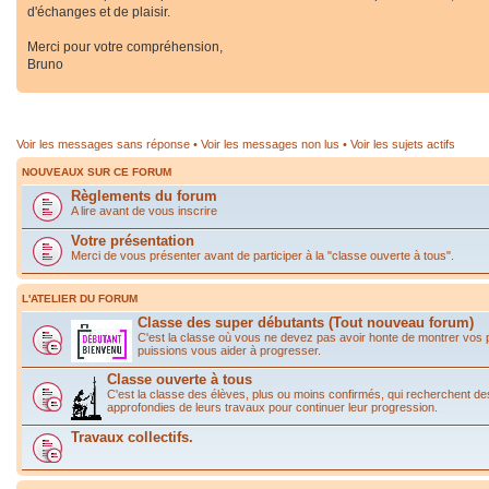
d'échanges et de plaisir.
Merci pour votre compréhension,
Bruno
Voir les messages sans réponse
•
Voir les messages non lus
•
Voir les sujets actifs
NOUVEAUX SUR CE FORUM
Règlements du forum
A lire avant de vous inscrire
Votre présentation
Merci de vous présenter avant de participer à la "classe ouverte à tous".
L'ATELIER DU FORUM
Classe des super débutants (Tout nouveau forum)
C'est la classe où vous ne devez pas avoir honte de montrer vos
puissions vous aider à progresser.
Classe ouverte à tous
C'est la classe des élèves, plus ou moins confirmés, qui recherchent de
approfondies de leurs travaux pour continuer leur progression.
Travaux collectifs.