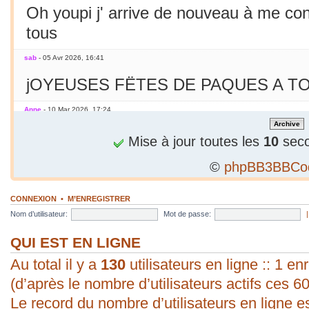
Oh youpi j' arrive de nouveau à me co
tous
sab
- 05 Avr 2026, 16:41
jOYEUSES FËTES DE PAQUES A TO
Anne
- 10 Mar 2026, 17:24
Jamais essayé avec le smarphone
Mise à jour toutes les
10
seco
©
phpBB3BBCo
sab
- 09 Mar 2026, 19:56
C'est le printemps ! Soleil chaleur... C'
CONNEXION
•
M’ENREGISTRER
en mars seulement !
Nom d’utilisateur:
Mot de passe:
sab
- 09 Mar 2026, 19:56
QUI EST EN LIGNE
Au total il y a
bonjour ! vous arrivez à poster une p
130
utilisateurs en ligne :: 1 enr
(d’après le nombre d’utilisateurs actifs ces 6
évident pour moi. Vive les P.C. ;).
Le record du nombre d’utilisateurs en ligne e