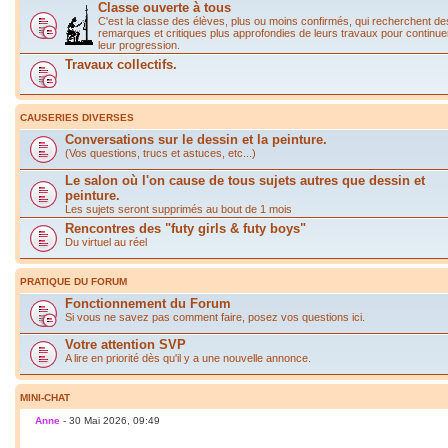
Classe ouverte à tous
C'est la classe des élèves, plus ou moins confirmés, qui recherchent de
remarques et critiques plus approfondies de leurs travaux pour continue
leur progression.
Travaux collectifs.
CAUSERIES DIVERSES
Conversations sur le dessin et la peinture.
(Vos questions, trucs et astuces, etc...)
Le salon où l'on cause de tous sujets autres que dessin et
peinture.
Les sujets seront supprimés au bout de 1 mois
Rencontres des "futy girls & futy boys"
Du virtuel au réel
PRATIQUE DU FORUM
Fonctionnement du Forum
Si vous ne savez pas comment faire, posez vos questions ici.
Votre attention SVP
A lire en priorité dès qu'il y a une nouvelle annonce.
MINI-CHAT
Anne
- 30 Mai 2026, 09:49