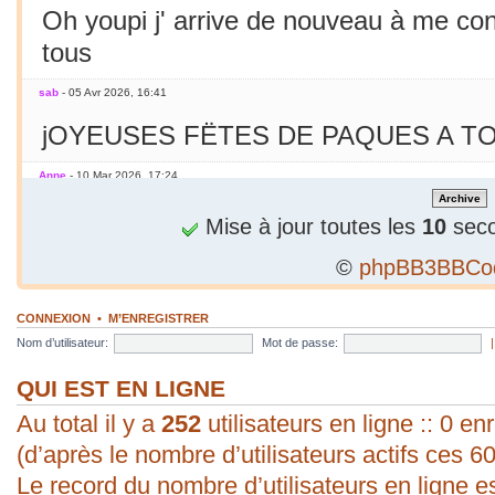
Oh youpi j' arrive de nouveau à me co
tous
sab
- 05 Avr 2026, 16:41
jOYEUSES FËTES DE PAQUES A TO
Anne
- 10 Mar 2026, 17:24
Jamais essayé avec le smarphone
Mise à jour toutes les
10
seco
©
phpBB3BBCo
sab
- 09 Mar 2026, 19:56
C'est le printemps ! Soleil chaleur... C'
CONNEXION
•
M’ENREGISTRER
en mars seulement !
Nom d’utilisateur:
Mot de passe:
sab
- 09 Mar 2026, 19:56
QUI EST EN LIGNE
Au total il y a
bonjour ! vous arrivez à poster une p
252
utilisateurs en ligne :: 0 enr
(d’après le nombre d’utilisateurs actifs ces 6
évident pour moi. Vive les P.C. ;).
Le record du nombre d’utilisateurs en ligne e