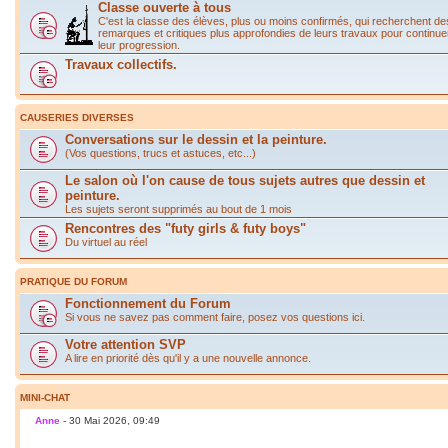
Classe ouverte à tous
C'est la classe des élèves, plus ou moins confirmés, qui recherchent de
remarques et critiques plus approfondies de leurs travaux pour continue
leur progression.
Travaux collectifs.
CAUSERIES DIVERSES
Conversations sur le dessin et la peinture.
(Vos questions, trucs et astuces, etc...)
Le salon où l'on cause de tous sujets autres que dessin et
peinture.
Les sujets seront supprimés au bout de 1 mois
Rencontres des "futy girls & futy boys"
Du virtuel au réel
PRATIQUE DU FORUM
Fonctionnement du Forum
Si vous ne savez pas comment faire, posez vos questions ici.
Votre attention SVP
A lire en priorité dès qu'il y a une nouvelle annonce.
MINI-CHAT
Anne
- 30 Mai 2026, 09:49