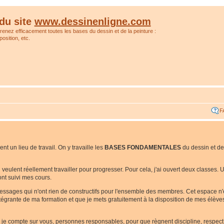
du site
www.dessinenligne.com
prenez efficacement toutes les bases du dessin et de la peinture :
osition, etc.
F
t un lieu de travail. On y travaille les
BASES FONDAMENTALES
du dessin et de
ui veulent réellement travailler pour progresser. Pour cela, j'ai ouvert deux classes
nt suivi mes cours.
messages qui n'ont rien de constructifs pour l'ensemble des membres. Cet espace n
 intégrante de ma formation et que je mets gratuitement à la disposition de mes élèv
i je compte sur vous, personnes responsables, pour que règnent discipline, respect e