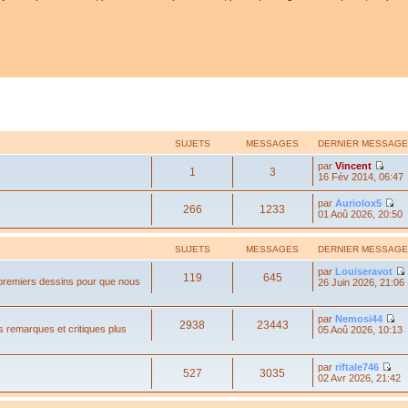
SUJETS
MESSAGES
DERNIER MESSAGE
par
Vincent
1
3
16 Fév 2014, 06:47
par
Auriolox5
266
1233
01 Aoû 2026, 20:50
SUJETS
MESSAGES
DERNIER MESSAGE
par
Louiseravot
119
645
 premiers dessins pour que nous
26 Juin 2026, 21:06
par
Nemosi44
2938
23443
s remarques et critiques plus
05 Aoû 2026, 10:13
par
riftale746
527
3035
02 Avr 2026, 21:42