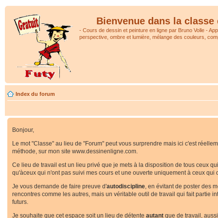
Bienvenue dans la classe 
- Cours de dessin et peinture en ligne par Bruno Volle - Ap
perspective, ombre et lumière, mélange des couleurs, comp
Index du forum
Bonjour,
Le mot "Classe" au lieu de "Forum" peut vous surprendre mais ici c'est réellemen
méthode, sur mon site www.dessinenligne.com.
Ce lieu de travail est un lieu privé que je mets à la disposition de tous ceux q
qu'àceux qui n'ont pas suivi mes cours et une ouverte uniquement à ceux qui o
Je vous demande de faire preuve d'
autodiscipline
, en évitant de poster des 
rencontres comme les autres, mais un véritable outil de travail qui fait partie
futurs.
Je souhaite que cet espace soit un lieu de détente
autant
que de travail, auss