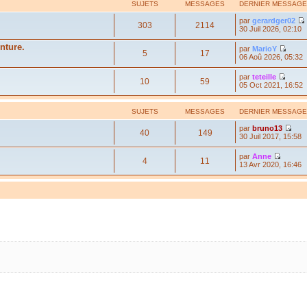
SUJETS
MESSAGES
DERNIER MESSAGE
par
gerardger02
303
2114
30 Juil 2026, 02:10
nture.
par
MarioY
5
17
06 Aoû 2026, 05:32
par
teteille
10
59
05 Oct 2021, 16:52
SUJETS
MESSAGES
DERNIER MESSAGE
par
bruno13
40
149
30 Juil 2017, 15:58
par
Anne
4
11
13 Avr 2020, 16:46