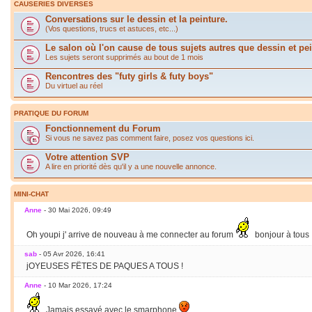
CAUSERIES DIVERSES
Conversations sur le dessin et la peinture.
(Vos questions, trucs et astuces, etc...)
Le salon où l'on cause de tous sujets autres que dessin et pei
Les sujets seront supprimés au bout de 1 mois
Rencontres des "futy girls & futy boys"
Du virtuel au réel
PRATIQUE DU FORUM
Fonctionnement du Forum
Si vous ne savez pas comment faire, posez vos questions ici.
Votre attention SVP
A lire en priorité dès qu'il y a une nouvelle annonce.
MINI-CHAT
Anne
- 30 Mai 2026, 09:49
Oh youpi j' arrive de nouveau à me connecter au forum
bonjour à tous
sab
- 05 Avr 2026, 16:41
jOYEUSES FËTES DE PAQUES A TOUS !
Anne
- 10 Mar 2026, 17:24
Jamais essayé avec le smarphone