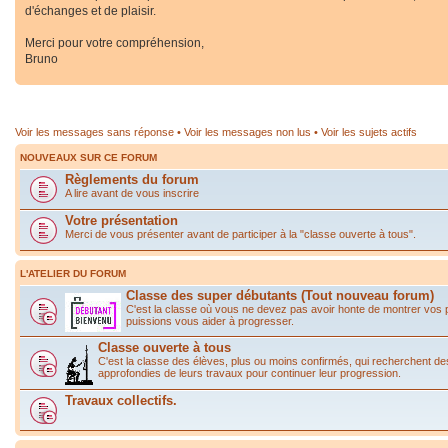
d'échanges et de plaisir.
Merci pour votre compréhension,
Bruno
Voir les messages sans réponse
•
Voir les messages non lus
•
Voir les sujets actifs
NOUVEAUX SUR CE FORUM
Règlements du forum
A lire avant de vous inscrire
Votre présentation
Merci de vous présenter avant de participer à la "classe ouverte à tous".
L'ATELIER DU FORUM
Classe des super débutants (Tout nouveau forum)
C'est la classe où vous ne devez pas avoir honte de montrer vos
puissions vous aider à progresser.
Classe ouverte à tous
C'est la classe des élèves, plus ou moins confirmés, qui recherchent de
approfondies de leurs travaux pour continuer leur progression.
Travaux collectifs.