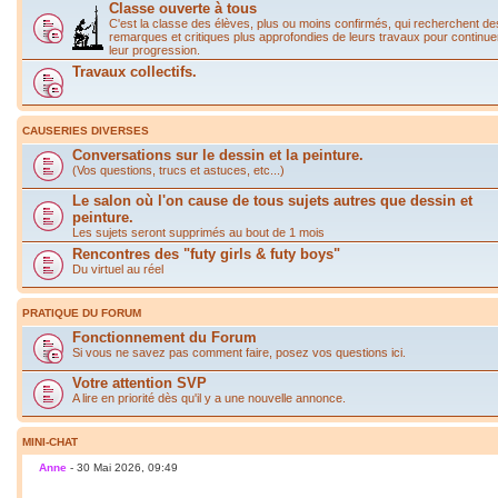
Classe ouverte à tous
C'est la classe des élèves, plus ou moins confirmés, qui recherchent de
remarques et critiques plus approfondies de leurs travaux pour continue
leur progression.
Travaux collectifs.
CAUSERIES DIVERSES
Conversations sur le dessin et la peinture.
(Vos questions, trucs et astuces, etc...)
Le salon où l'on cause de tous sujets autres que dessin et
peinture.
Les sujets seront supprimés au bout de 1 mois
Rencontres des "futy girls & futy boys"
Du virtuel au réel
PRATIQUE DU FORUM
Fonctionnement du Forum
Si vous ne savez pas comment faire, posez vos questions ici.
Votre attention SVP
A lire en priorité dès qu'il y a une nouvelle annonce.
MINI-CHAT
Anne
- 30 Mai 2026, 09:49