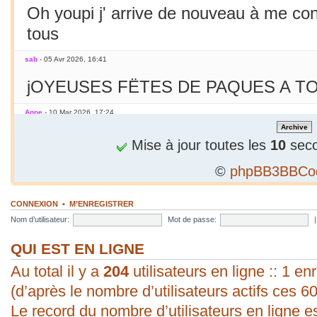
Oh youpi j' arrive de nouveau à me co
tous
sab
- 05 Avr 2026, 16:41
jOYEUSES FËTES DE PAQUES A TO
Anne
- 10 Mar 2026, 17:24
Jamais essayé avec le smarphone
Mise à jour toutes les
10
seco
©
phpBB3BBCo
sab
- 09 Mar 2026, 19:56
C'est le printemps ! Soleil chaleur... C'
CONNEXION
•
M’ENREGISTRER
en mars seulement !
Nom d’utilisateur:
Mot de passe:
sab
- 09 Mar 2026, 19:56
QUI EST EN LIGNE
Au total il y a
bonjour ! vous arrivez à poster une p
204
utilisateurs en ligne :: 1 enr
(d’après le nombre d’utilisateurs actifs ces 6
évident pour moi. Vive les P.C. ;).
Le record du nombre d’utilisateurs en ligne e