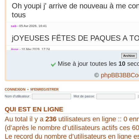
Oh youpi j' arrive de nouveau à me co
tous
sab
- 05 Avr 2026, 16:41
jOYEUSES FËTES DE PAQUES A TO
Anne
- 10 Mar 2026, 17:24
Jamais essayé avec le smarphone
Mise à jour toutes les
10
seco
©
phpBB3BBCo
sab
- 09 Mar 2026, 19:56
C'est le printemps ! Soleil chaleur... C'
CONNEXION
•
M’ENREGISTRER
en mars seulement !
Nom d’utilisateur:
Mot de passe:
sab
- 09 Mar 2026, 19:56
QUI EST EN LIGNE
Au total il y a
bonjour ! vous arrivez à poster une p
236
utilisateurs en ligne :: 0 enr
(d’après le nombre d’utilisateurs actifs ces 6
évident pour moi. Vive les P.C. ;).
Le record du nombre d’utilisateurs en ligne e