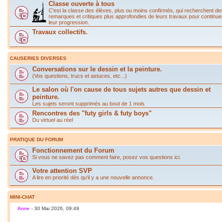
Classe ouverte à tous
C'est la classe des élèves, plus ou moins confirmés, qui recherchent de
remarques et critiques plus approfondies de leurs travaux pour continue
leur progression.
Travaux collectifs.
CAUSERIES DIVERSES
Conversations sur le dessin et la peinture.
(Vos questions, trucs et astuces, etc...)
Le salon où l'on cause de tous sujets autres que dessin et
peinture.
Les sujets seront supprimés au bout de 1 mois
Rencontres des "futy girls & futy boys"
Du virtuel au réel
PRATIQUE DU FORUM
Fonctionnement du Forum
Si vous ne savez pas comment faire, posez vos questions ici.
Votre attention SVP
A lire en priorité dès qu'il y a une nouvelle annonce.
MINI-CHAT
Anne
- 30 Mai 2026, 09:49