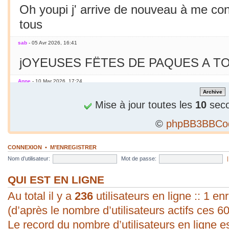
Oh youpi j' arrive de nouveau à me co
tous
sab
- 05 Avr 2026, 16:41
jOYEUSES FËTES DE PAQUES A TO
Anne
- 10 Mar 2026, 17:24
Jamais essayé avec le smarphone
Mise à jour toutes les
10
seco
©
phpBB3BBCo
sab
- 09 Mar 2026, 19:56
C'est le printemps ! Soleil chaleur... C'
CONNEXION
•
M’ENREGISTRER
en mars seulement !
Nom d’utilisateur:
Mot de passe:
sab
- 09 Mar 2026, 19:56
QUI EST EN LIGNE
Au total il y a
bonjour ! vous arrivez à poster une p
236
utilisateurs en ligne :: 1 enr
(d’après le nombre d’utilisateurs actifs ces 6
évident pour moi. Vive les P.C. ;).
Le record du nombre d’utilisateurs en ligne e