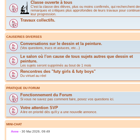
Classe ouverte à tous
C'est la classe des élèves, plus ou moins confirmés, qui recherchent de
remarques et critiques plus approfondies de leurs travaux pour continue
leur progression.
Travaux collectifs.
CAUSERIES DIVERSES
Conversations sur le dessin et la peinture.
(Vos questions, trucs et astuces, etc...)
Le salon où l'on cause de tous sujets autres que dessin et
peinture.
Les sujets seront supprimés au bout de 1 mois
Rencontres des "futy girls & futy boys"
Du virtuel au réel
PRATIQUE DU FORUM
Fonctionnement du Forum
Si vous ne savez pas comment faire, posez vos questions ici.
Votre attention SVP
A lire en priorité dès qu'il y a une nouvelle annonce.
MINI-CHAT
Anne
- 30 Mai 2026, 09:49