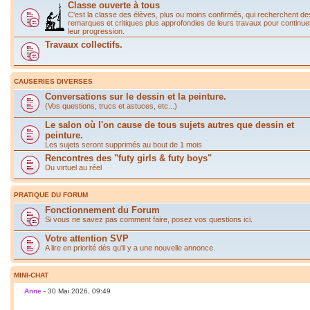
Classe ouverte à tous
C'est la classe des élèves, plus ou moins confirmés, qui recherchent de
remarques et critiques plus approfondies de leurs travaux pour continue
leur progression.
Travaux collectifs.
CAUSERIES DIVERSES
Conversations sur le dessin et la peinture.
(Vos questions, trucs et astuces, etc...)
Le salon où l'on cause de tous sujets autres que dessin et
peinture.
Les sujets seront supprimés au bout de 1 mois
Rencontres des "futy girls & futy boys"
Du virtuel au réel
PRATIQUE DU FORUM
Fonctionnement du Forum
Si vous ne savez pas comment faire, posez vos questions ici.
Votre attention SVP
A lire en priorité dès qu'il y a une nouvelle annonce.
MINI-CHAT
Anne
- 30 Mai 2026, 09:49