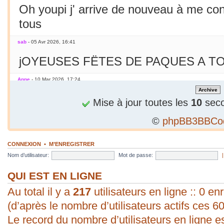
Oh youpi j' arrive de nouveau à me co
tous
sab
- 05 Avr 2026, 16:41
jOYEUSES FËTES DE PAQUES A TO
Anne
- 10 Mar 2026, 17:24
Jamais essayé avec le smarphone
Mise à jour toutes les
10
seco
©
phpBB3BBCo
sab
- 09 Mar 2026, 19:56
C'est le printemps ! Soleil chaleur... C'
CONNEXION
•
M’ENREGISTRER
en mars seulement !
Nom d’utilisateur:
Mot de passe:
sab
- 09 Mar 2026, 19:56
QUI EST EN LIGNE
Au total il y a
bonjour ! vous arrivez à poster une p
217
utilisateurs en ligne :: 0 enr
(d’après le nombre d’utilisateurs actifs ces 6
évident pour moi. Vive les P.C. ;).
Le record du nombre d’utilisateurs en ligne e