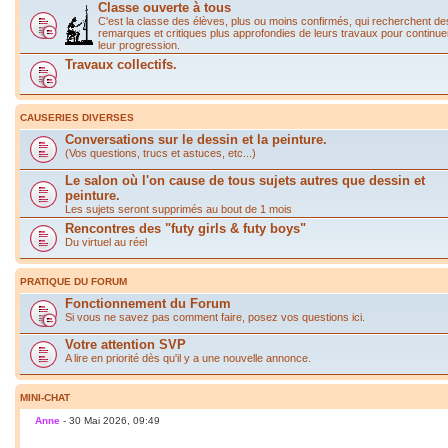
Classe ouverte à tous
C'est la classe des élèves, plus ou moins confirmés, qui recherchent de
remarques et critiques plus approfondies de leurs travaux pour continue
leur progression.
Travaux collectifs.
CAUSERIES DIVERSES
Conversations sur le dessin et la peinture.
(Vos questions, trucs et astuces, etc...)
Le salon où l'on cause de tous sujets autres que dessin et
peinture.
Les sujets seront supprimés au bout de 1 mois
Rencontres des "futy girls & futy boys"
Du virtuel au réel
PRATIQUE DU FORUM
Fonctionnement du Forum
Si vous ne savez pas comment faire, posez vos questions ici.
Votre attention SVP
A lire en priorité dès qu'il y a une nouvelle annonce.
MINI-CHAT
Anne
- 30 Mai 2026, 09:49