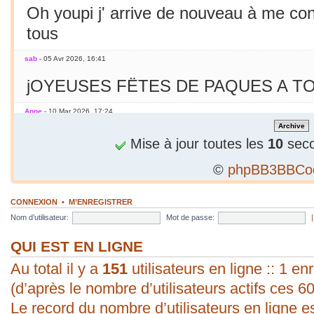
Oh youpi j' arrive de nouveau à me co
tous
sab
- 05 Avr 2026, 16:41
jOYEUSES FËTES DE PAQUES A TO
Anne
- 10 Mar 2026, 17:24
Jamais essayé avec le smarphone
Mise à jour toutes les
10
seco
©
phpBB3BBCo
sab
- 09 Mar 2026, 19:56
C'est le printemps ! Soleil chaleur... C'
CONNEXION
•
M’ENREGISTRER
en mars seulement !
Nom d’utilisateur:
Mot de passe:
sab
- 09 Mar 2026, 19:56
QUI EST EN LIGNE
Au total il y a
bonjour ! vous arrivez à poster une p
151
utilisateurs en ligne :: 1 enr
(d’après le nombre d’utilisateurs actifs ces 6
évident pour moi. Vive les P.C. ;).
Le record du nombre d’utilisateurs en ligne e