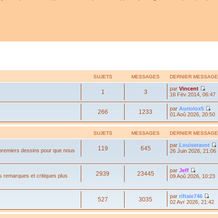
SUJETS
MESSAGES
DERNIER MESSAGE
par
Vincent
1
3
16 Fév 2014, 06:47
par
Auriolox5
266
1233
01 Aoû 2026, 20:50
SUJETS
MESSAGES
DERNIER MESSAGE
par
Louiseravot
119
645
 premiers dessins pour que nous
26 Juin 2026, 21:06
par
Jeff
2939
23445
s remarques et critiques plus
09 Aoû 2026, 10:23
par
riftale746
527
3035
02 Avr 2026, 21:42