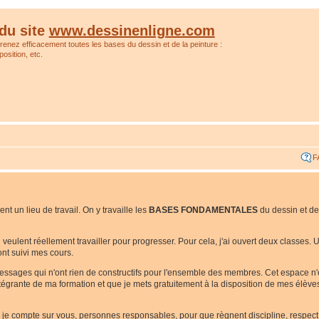
du site
www.dessinenligne.com
prenez efficacement toutes les bases du dessin et de la peinture :
osition, etc.
F
t un lieu de travail. On y travaille les
BASES FONDAMENTALES
du dessin et de
ui veulent réellement travailler pour progresser. Pour cela, j'ai ouvert deux classes
nt suivi mes cours.
messages qui n'ont rien de constructifs pour l'ensemble des membres. Cet espace n
 intégrante de ma formation et que je mets gratuitement à la disposition de mes élèv
i je compte sur vous, personnes responsables, pour que règnent discipline, respect e