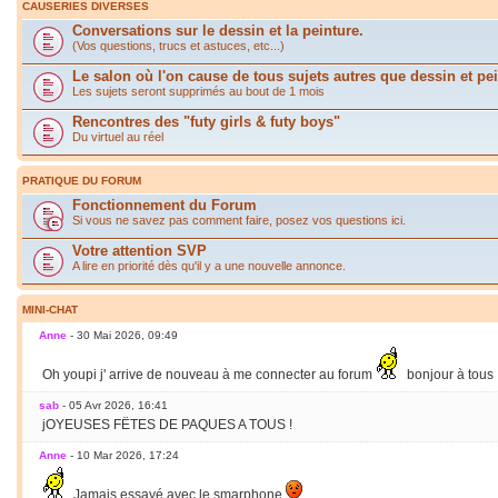
CAUSERIES DIVERSES
Conversations sur le dessin et la peinture.
(Vos questions, trucs et astuces, etc...)
Le salon où l'on cause de tous sujets autres que dessin et pei
Les sujets seront supprimés au bout de 1 mois
Rencontres des "futy girls & futy boys"
Du virtuel au réel
PRATIQUE DU FORUM
Fonctionnement du Forum
Si vous ne savez pas comment faire, posez vos questions ici.
Votre attention SVP
A lire en priorité dès qu'il y a une nouvelle annonce.
MINI-CHAT
Anne
- 30 Mai 2026, 09:49
Oh youpi j' arrive de nouveau à me connecter au forum
bonjour à tous
sab
- 05 Avr 2026, 16:41
jOYEUSES FËTES DE PAQUES A TOUS !
Anne
- 10 Mar 2026, 17:24
Jamais essayé avec le smarphone