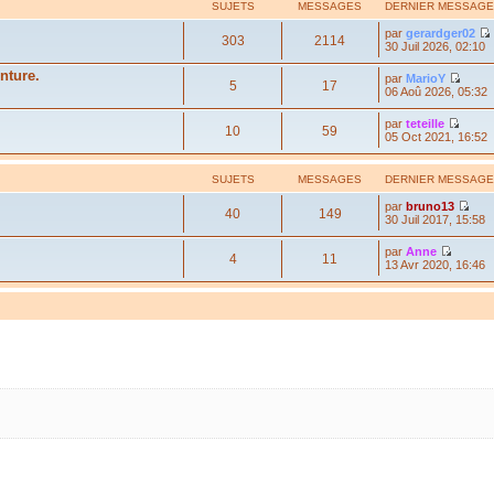
SUJETS
MESSAGES
DERNIER MESSAGE
par
gerardger02
303
2114
30 Juil 2026, 02:10
nture.
par
MarioY
5
17
06 Aoû 2026, 05:32
par
teteille
10
59
05 Oct 2021, 16:52
SUJETS
MESSAGES
DERNIER MESSAGE
par
bruno13
40
149
30 Juil 2017, 15:58
par
Anne
4
11
13 Avr 2020, 16:46