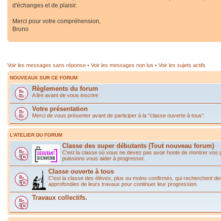
d'échanges et de plaisir.
Merci pour votre compréhension,
Bruno
Voir les messages sans réponse
•
Voir les messages non lus
•
Voir les sujets actifs
NOUVEAUX SUR CE FORUM
Règlements du forum
A lire avant de vous inscrire
Votre présentation
Merci de vous présenter avant de participer à la "classe ouverte à tous".
L'ATELIER DU FORUM
Classe des super débutants (Tout nouveau forum)
C'est la classe où vous ne devez pas avoir honte de montrer vos
puissions vous aider à progresser.
Classe ouverte à tous
C'est la classe des élèves, plus ou moins confirmés, qui recherchent de
approfondies de leurs travaux pour continuer leur progression.
Travaux collectifs.