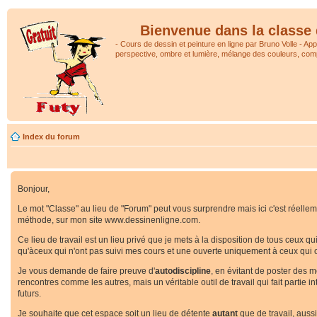
Bienvenue dans la classe 
- Cours de dessin et peinture en ligne par Bruno Volle - Ap
perspective, ombre et lumière, mélange des couleurs, comp
Index du forum
Bonjour,
Le mot "Classe" au lieu de "Forum" peut vous surprendre mais ici c'est réellemen
méthode, sur mon site www.dessinenligne.com.
Ce lieu de travail est un lieu privé que je mets à la disposition de tous ceux q
qu'àceux qui n'ont pas suivi mes cours et une ouverte uniquement à ceux qui o
Je vous demande de faire preuve d'
autodiscipline
, en évitant de poster des 
rencontres comme les autres, mais un véritable outil de travail qui fait partie
futurs.
Je souhaite que cet espace soit un lieu de détente
autant
que de travail, auss