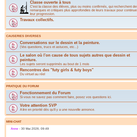
Classe ouverte à tous
C'est la classe des élèves, plus ou moins confirmés, qui recherchent de
remarques et critiques plus approfondies de leurs travaux pour continue
leur progression.
Travaux collectifs.
CAUSERIES DIVERSES
Conversations sur le dessin et la peinture.
(Vos questions, trucs et astuces, etc...)
Le salon où l'on cause de tous sujets autres que dessin et
peinture.
Les sujets seront supprimés au bout de 1 mois
Rencontres des "futy girls & futy boys"
Du virtuel au réel
PRATIQUE DU FORUM
Fonctionnement du Forum
Si vous ne savez pas comment faire, posez vos questions ici.
Votre attention SVP
A lire en priorité dès qu'il y a une nouvelle annonce.
MINI-CHAT
Anne
- 30 Mai 2026, 09:49