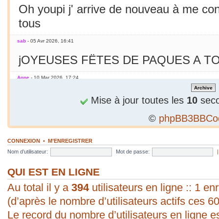
Oh youpi j' arrive de nouveau à me co
tous
sab
- 05 Avr 2026, 16:41
jOYEUSES FËTES DE PAQUES A TO
Anne
- 10 Mar 2026, 17:24
Jamais essayé avec le smarphone
Mise à jour toutes les
10
seco
©
phpBB3BBCo
sab
- 09 Mar 2026, 19:56
C'est le printemps ! Soleil chaleur... C'
CONNEXION
•
M’ENREGISTRER
en mars seulement !
Nom d’utilisateur:
Mot de passe:
sab
- 09 Mar 2026, 19:56
QUI EST EN LIGNE
Au total il y a
bonjour ! vous arrivez à poster une p
394
utilisateurs en ligne :: 1 enr
(d’après le nombre d’utilisateurs actifs ces 6
évident pour moi. Vive les P.C. ;).
Le record du nombre d’utilisateurs en ligne e