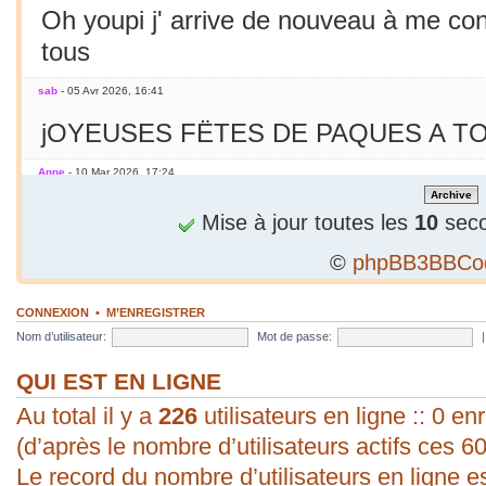
Oh youpi j' arrive de nouveau à me co
tous
sab
- 05 Avr 2026, 16:41
jOYEUSES FËTES DE PAQUES A TO
Anne
- 10 Mar 2026, 17:24
Jamais essayé avec le smarphone
Mise à jour toutes les
10
seco
©
phpBB3BBCo
sab
- 09 Mar 2026, 19:56
C'est le printemps ! Soleil chaleur... C'
CONNEXION
•
M’ENREGISTRER
en mars seulement !
Nom d’utilisateur:
Mot de passe:
sab
- 09 Mar 2026, 19:56
QUI EST EN LIGNE
Au total il y a
bonjour ! vous arrivez à poster une p
226
utilisateurs en ligne :: 0 enr
(d’après le nombre d’utilisateurs actifs ces 6
évident pour moi. Vive les P.C. ;).
Le record du nombre d’utilisateurs en ligne e