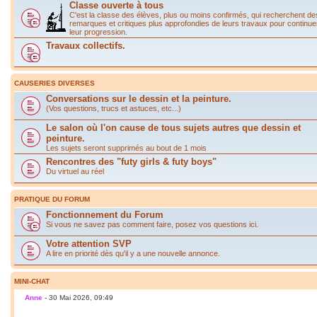
Classe ouverte à tous
C'est la classe des élèves, plus ou moins confirmés, qui recherchent de
remarques et critiques plus approfondies de leurs travaux pour continue
leur progression.
Travaux collectifs.
CAUSERIES DIVERSES
Conversations sur le dessin et la peinture.
(Vos questions, trucs et astuces, etc...)
Le salon où l'on cause de tous sujets autres que dessin et
peinture.
Les sujets seront supprimés au bout de 1 mois
Rencontres des "futy girls & futy boys"
Du virtuel au réel
PRATIQUE DU FORUM
Fonctionnement du Forum
Si vous ne savez pas comment faire, posez vos questions ici.
Votre attention SVP
A lire en priorité dès qu'il y a une nouvelle annonce.
MINI-CHAT
Anne
- 30 Mai 2026, 09:49