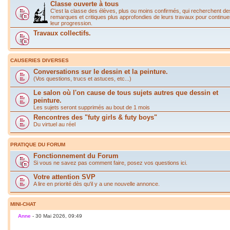
Classe ouverte à tous
C'est la classe des élèves, plus ou moins confirmés, qui recherchent de
remarques et critiques plus approfondies de leurs travaux pour continue
leur progression.
Travaux collectifs.
CAUSERIES DIVERSES
Conversations sur le dessin et la peinture.
(Vos questions, trucs et astuces, etc...)
Le salon où l'on cause de tous sujets autres que dessin et
peinture.
Les sujets seront supprimés au bout de 1 mois
Rencontres des "futy girls & futy boys"
Du virtuel au réel
PRATIQUE DU FORUM
Fonctionnement du Forum
Si vous ne savez pas comment faire, posez vos questions ici.
Votre attention SVP
A lire en priorité dès qu'il y a une nouvelle annonce.
MINI-CHAT
Anne
- 30 Mai 2026, 09:49