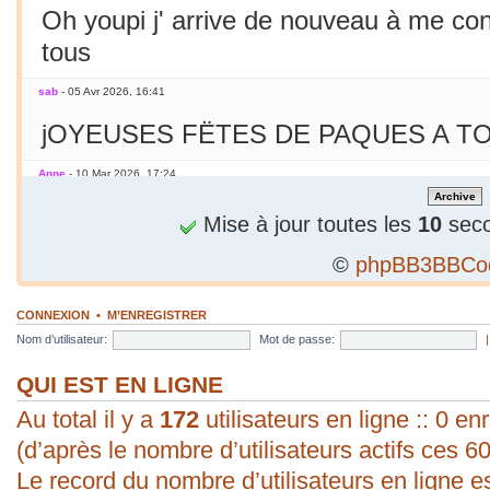
Oh youpi j' arrive de nouveau à me co
tous
sab
- 05 Avr 2026, 16:41
jOYEUSES FËTES DE PAQUES A TO
Anne
- 10 Mar 2026, 17:24
Jamais essayé avec le smarphone
Mise à jour toutes les
10
seco
©
phpBB3BBCo
sab
- 09 Mar 2026, 19:56
C'est le printemps ! Soleil chaleur... C'
CONNEXION
•
M’ENREGISTRER
en mars seulement !
Nom d’utilisateur:
Mot de passe:
sab
- 09 Mar 2026, 19:56
QUI EST EN LIGNE
Au total il y a
bonjour ! vous arrivez à poster une p
172
utilisateurs en ligne :: 0 enr
(d’après le nombre d’utilisateurs actifs ces 6
évident pour moi. Vive les P.C. ;).
Le record du nombre d’utilisateurs en ligne e