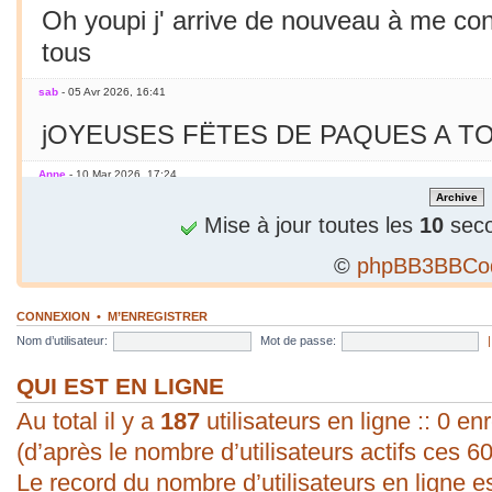
Oh youpi j' arrive de nouveau à me co
tous
sab
- 05 Avr 2026, 16:41
jOYEUSES FËTES DE PAQUES A TO
Anne
- 10 Mar 2026, 17:24
Jamais essayé avec le smarphone
Mise à jour toutes les
10
seco
©
phpBB3BBCo
sab
- 09 Mar 2026, 19:56
C'est le printemps ! Soleil chaleur... C'
CONNEXION
•
M’ENREGISTRER
en mars seulement !
Nom d’utilisateur:
Mot de passe:
sab
- 09 Mar 2026, 19:56
QUI EST EN LIGNE
Au total il y a
bonjour ! vous arrivez à poster une p
187
utilisateurs en ligne :: 0 enr
(d’après le nombre d’utilisateurs actifs ces 6
évident pour moi. Vive les P.C. ;).
Le record du nombre d’utilisateurs en ligne e