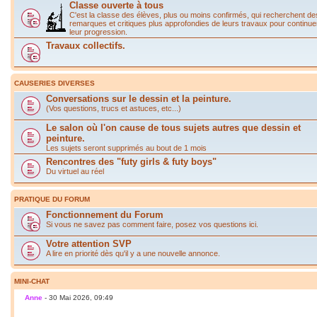
Classe ouverte à tous
C'est la classe des élèves, plus ou moins confirmés, qui recherchent de
remarques et critiques plus approfondies de leurs travaux pour continue
leur progression.
Travaux collectifs.
CAUSERIES DIVERSES
Conversations sur le dessin et la peinture.
(Vos questions, trucs et astuces, etc...)
Le salon où l'on cause de tous sujets autres que dessin et
peinture.
Les sujets seront supprimés au bout de 1 mois
Rencontres des "futy girls & futy boys"
Du virtuel au réel
PRATIQUE DU FORUM
Fonctionnement du Forum
Si vous ne savez pas comment faire, posez vos questions ici.
Votre attention SVP
A lire en priorité dès qu'il y a une nouvelle annonce.
MINI-CHAT
Anne
- 30 Mai 2026, 09:49