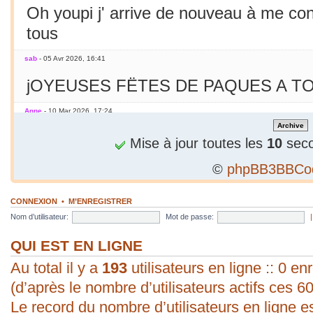
Oh youpi j' arrive de nouveau à me co
tous
sab
- 05 Avr 2026, 16:41
jOYEUSES FËTES DE PAQUES A TO
Anne
- 10 Mar 2026, 17:24
Jamais essayé avec le smarphone
Mise à jour toutes les
10
seco
©
phpBB3BBCo
sab
- 09 Mar 2026, 19:56
C'est le printemps ! Soleil chaleur... C'
CONNEXION
•
M’ENREGISTRER
en mars seulement !
Nom d’utilisateur:
Mot de passe:
sab
- 09 Mar 2026, 19:56
QUI EST EN LIGNE
Au total il y a
bonjour ! vous arrivez à poster une p
193
utilisateurs en ligne :: 0 enr
(d’après le nombre d’utilisateurs actifs ces 6
évident pour moi. Vive les P.C. ;).
Le record du nombre d’utilisateurs en ligne e