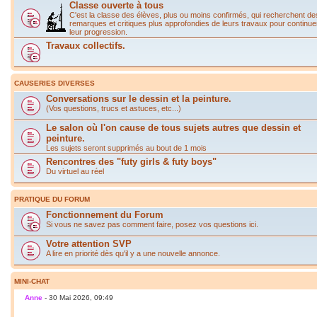
Classe ouverte à tous
C'est la classe des élèves, plus ou moins confirmés, qui recherchent de
remarques et critiques plus approfondies de leurs travaux pour continue
leur progression.
Travaux collectifs.
CAUSERIES DIVERSES
Conversations sur le dessin et la peinture.
(Vos questions, trucs et astuces, etc...)
Le salon où l'on cause de tous sujets autres que dessin et
peinture.
Les sujets seront supprimés au bout de 1 mois
Rencontres des "futy girls & futy boys"
Du virtuel au réel
PRATIQUE DU FORUM
Fonctionnement du Forum
Si vous ne savez pas comment faire, posez vos questions ici.
Votre attention SVP
A lire en priorité dès qu'il y a une nouvelle annonce.
MINI-CHAT
Anne
- 30 Mai 2026, 09:49