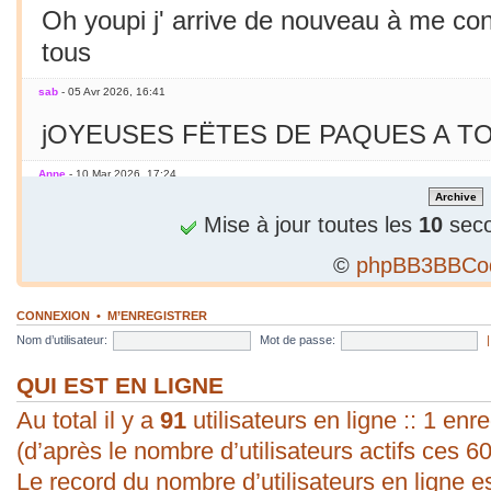
Oh youpi j' arrive de nouveau à me co
tous
sab
- 05 Avr 2026, 16:41
jOYEUSES FËTES DE PAQUES A TO
Anne
- 10 Mar 2026, 17:24
Jamais essayé avec le smarphone
Mise à jour toutes les
10
seco
©
phpBB3BBCo
sab
- 09 Mar 2026, 19:56
C'est le printemps ! Soleil chaleur... C'
CONNEXION
•
M’ENREGISTRER
en mars seulement !
Nom d’utilisateur:
Mot de passe:
sab
- 09 Mar 2026, 19:56
QUI EST EN LIGNE
Au total il y a
bonjour ! vous arrivez à poster une p
91
utilisateurs en ligne :: 1 enre
(d’après le nombre d’utilisateurs actifs ces 6
évident pour moi. Vive les P.C. ;).
Le record du nombre d’utilisateurs en ligne e