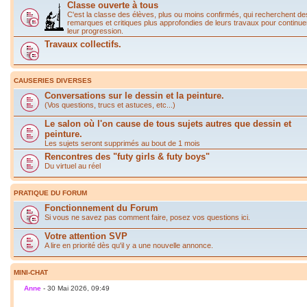
Classe ouverte à tous
C'est la classe des élèves, plus ou moins confirmés, qui recherchent de
remarques et critiques plus approfondies de leurs travaux pour continue
leur progression.
Travaux collectifs.
CAUSERIES DIVERSES
Conversations sur le dessin et la peinture.
(Vos questions, trucs et astuces, etc...)
Le salon où l'on cause de tous sujets autres que dessin et
peinture.
Les sujets seront supprimés au bout de 1 mois
Rencontres des "futy girls & futy boys"
Du virtuel au réel
PRATIQUE DU FORUM
Fonctionnement du Forum
Si vous ne savez pas comment faire, posez vos questions ici.
Votre attention SVP
A lire en priorité dès qu'il y a une nouvelle annonce.
MINI-CHAT
Anne
- 30 Mai 2026, 09:49