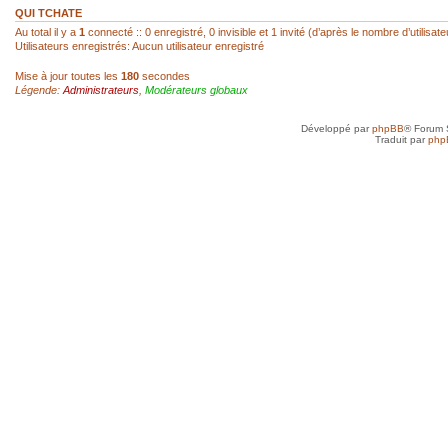
réagir...
QUI TCHATE
Au total il y a
1
connecté :: 0 enregistré, 0 invisible et 1 invité (d’après le nombre d’utilisa
Utilisateurs enregistrés: Aucun utilisateur enregistré
sab
- 22 Fév 2026, 14:00
Mise à jour toutes les
180
secondes
Légende:
Administrateurs
,
Modérateurs globaux
Super, hello Roland
Développé par
phpBB
® Forum 
roland az
- 22 Fév 2026, 12:52
Traduit par
php
Ah ! Le mini-chat qui reprend vie ! Je l
toi, SAB !
sab
- 21 Fév 2026, 23:41
Anne, je n'ai jamais arrêté, mais avec d
toujours un besoin quotidien de croquer
petit plus qui mène à plus grand...
Anne
- 21 Fév 2026, 19:50
Je vais très bien merci et toi, tu as rep
sab
- 20 Fév 2026, 22:45