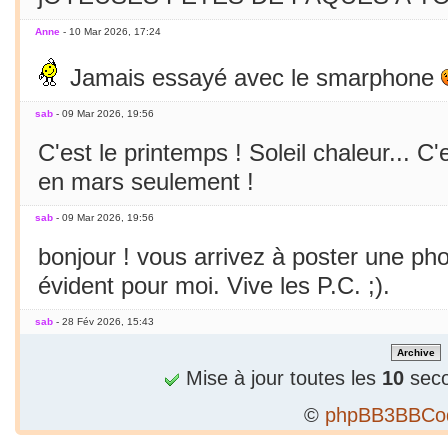
Anne
- 10 Mar 2026, 17:24
Jamais essayé avec le smarphone
sab
- 09 Mar 2026, 19:56
C'est le printemps ! Soleil chaleur... C'
en mars seulement !
sab
- 09 Mar 2026, 19:56
bonjour ! vous arrivez à poster une p
évident pour moi. Vive les P.C. ;).
sab
- 28 Fév 2026, 15:43
Bizarre, je ne peux publier 1 2e phrase
Mise à jour toutes les
10
seco
sab
- 28 Fév 2026, 15:36
©
phpBB3BBCo
Alors...c'est précieux un forum qui tient 